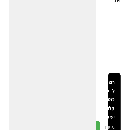
זית.
רוצה
לדעת
כמה
קלוריות
יש פה?
ניתוח
גלה ב-CalGal