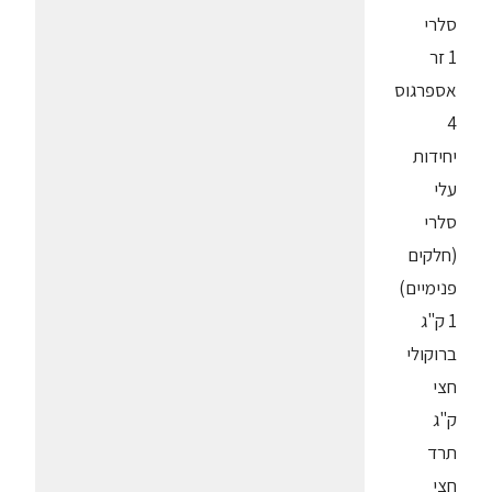
סלרי
1 זר
אספרגוס
4
יחידות
עלי
סלרי
(חלקים
פנימיים)
1 ק"ג
ברוקולי
חצי
ק"ג
תרד
חצי