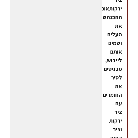
ירקותאופן
ההכנהשוטפים
את
העלים
ושמים
אותם
לייבוש,
מכניסים
לסיר
את
החומרים
עם
ציר
ירקות
וציר
העוף