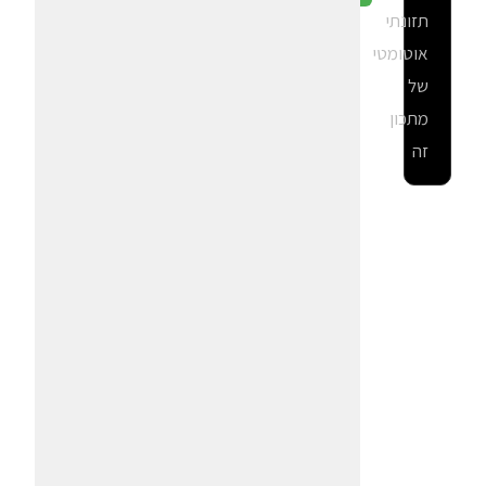
תזונתי
אוטומטי
של
מתכון
זה