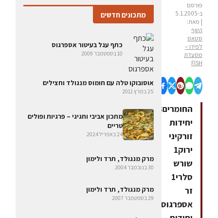
פורסם
ב-5.1.2005
מתכונים חדשים
| מאת:
השף
סטאס
כתף עגל בעיטור אספרגוס
לפידו –
10 בספטמבר 2009
מסעדת
FISH
אוסובוקו טלה עם חומוס מנגולד וחצילים
25 במרץ 2011
החומרים3
מתכון אביבי וחגיגי – פרגיות ופולים
יחידות
טריים
24 באפריל 2024
זורקיני
ירוק1
מרק מנגולד, תרד ולימון
שורש
30 בנובמבר 2004
סלרי1
זר
מרק מנגולד, תרד ולימון
29 בספטמבר 2007
אספרגוס4
יחידות