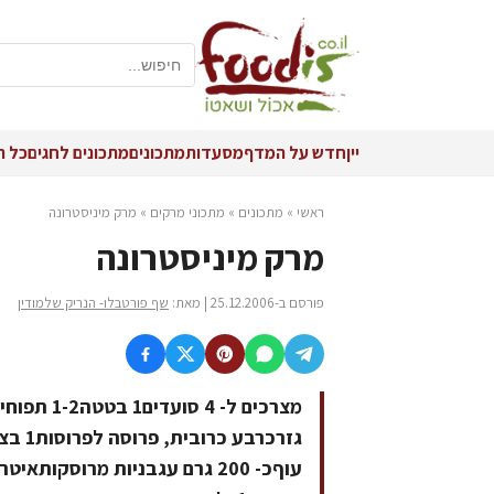
יין
חדש על המדף
מסעדות
מתכונים
מתכונים לחגים
כל ה
ראשי
»
מתכונים
»
מתכוני מרקים
»
מרק מיניסטרונה
מרק מיניסטרונה
פורסם ב-25.12.2006 | מאת:
שף פורטבלו- הנריק שלמודין
עוףכ- 200 גרם עגבניות מרוסקו