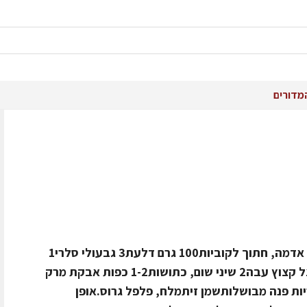
מדורים
מצרכים ל- 4 סועדים1 בטטה1-2 תפוחי אדמה, חתוך לקוביות100 גרם דלעת3 גבעולי סלרי1
גזרכרבע כרובית, פרוסה לפרוסות1 בצל קצוץ עבה2 שיני שום, כתושות1-2 כפות אבקת מרק
תאיטריות פנה מבושלותשמן זיתמלח, פלפל גרוס.אופן