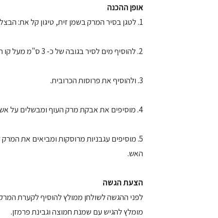
אופן ההכנה
1. לטגן בסיר המרק בשמן זית, טיגון קל את: הבצל, שום, סלרי, גזר, תפוח אדמה, בטטה, דלעת.
2. להוסיף מים לסיר בגובה של כ- 3 ס"מ מעל קו הירקות.
3. ולהוסיף את פרוסות הכרובית.
4. מוסיפים את אבקת מרק העוף ומבשלים על אש בינונית כ- 15 דקות, עד שהירקות מתרככים.
5. מוסיפים עגבניות מרוסקות ומביאים את המר
האש.
הצעת הגשה
לפני ההגשה לשולחן ממולץ להוסיף לקערת המרק 
מומלץ להגיש עם שמנת חמוצה וגבינת פרמזן.