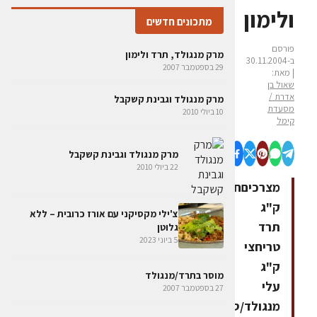
ולימון
מתכונים חדשים
פורסם
מרק מנגולד, תרד ולימון
ב-30.11.2004
29 בספטמבר 2007
| מאת:
שאול בן
אדרת /
מרק מנגולד וגבינת קשקבל
מסעדת
10 ביולי 2010
קימל
מרק מנגולד וגבינת קשקבל
22 ביולי 2010
מצרכיםחצי
ק"ג
צ'ילי מקסיקני עם אורז כרובית – ללא
תרד
גלוטן
5 ביוני 2023
טריחצי
ק"ג
מוסר בתרד/מנגולד
עלי
27 בספטמבר 2007
מנגולד/סלק4