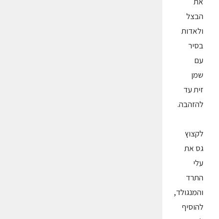
את
הבצל
ולאדות
בסיר
עם
שמן
זית עד
להזהבה.
לקצוץ
גס את
עלי
התרד
והמנגולד,
להוסיף