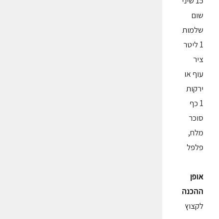
15 שיני
שום
שלמות
1 ליטר
ציר
עוף או
ירקות
1 כף
סוכר
מלח,
פלפל
אופן
ההכנה
לקצוץ