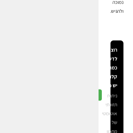
נמוכה
ולהגיש.
רוצה
לדעת
כמה
קלוריות
יש פה?
ניתוח
גלה ב-CalGal
תזונתי
אוטומטי
של
מתכון