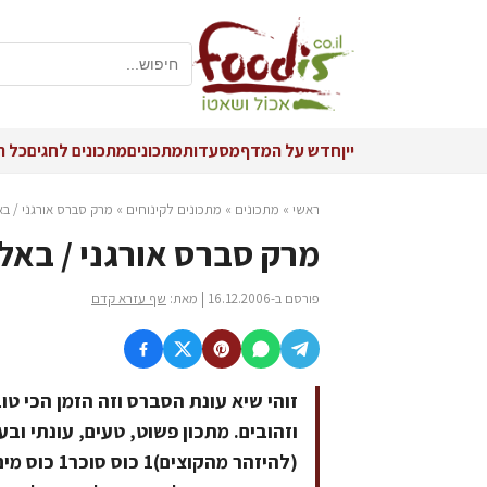
יין
חדש על המדף
מסעדות
מתכונים
מתכונים לחגים
כל ה
ראשי
»
מתכונים
»
מתכונים לקינוחים
»
מרק סברס אורגני / בא
מרק סברס אורגני / באל
פורסם ב-16.12.2006 | מאת:
שף עזרא קדם
זוהי שיא עונת הסברס וזה הזמן הכי טו
(להיזהר מה