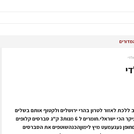
מדורים
לדי
די
ב ללכת לאזור לטרון בהרי ירושלים ולקטוף אותם בשלים
וזהובים. מתכון פשוט, טעים, עונתי ובעיקר הכי ישראלי.חומרים ל 6 מנות3 ק"ג סברסים קלופים
קוצים)1 כוס סוכר1 כוס מיםחופן נענעמעט מיץ לימוןהכנהשוטפים את הסברסים