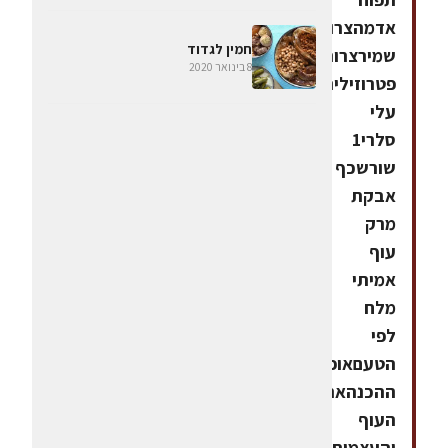
אדמהצרור
חמין לגדוד
שמירצרור
8 בינואר 2020
פטרוזיליהצרור
עלי
סלרי1
שורשכף
אבקת
מרק
עוף
אמיתי
מלח
לפי
הטעםאופן
ההכנהאת
העוף
והעצמות