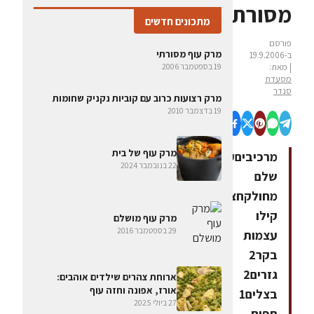
מסורתי
מתכונים חדשים
פורסם
מרק עוף מסורתי
ב-19.9.2006
| מאת:
19 בספטמבר 2006
מסעדת
סנדר
מרק רצועות כרוב עם קוביות נקניק שחומות
19 בדצמבר 2010
מרק עוף של בית
מרכיביםעוף
22 בנובמבר 2024
שלם
מחולקחצי
קילו
מרק עוף מושלם
29 בספטמבר 2016
עצמות
בקר2
גזרים2
ארוחת צהרים שילדים אוהבים:
אורז, אפונה וחזה עוף
בצלים1
27 ביולי 2025
תפוח