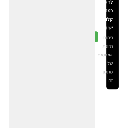
לדעת
כמה
קלוריות
יש פה?
ניתוח
גלה ב-CalGal
תזונתי
אוטומטי
של
מתכון
זה