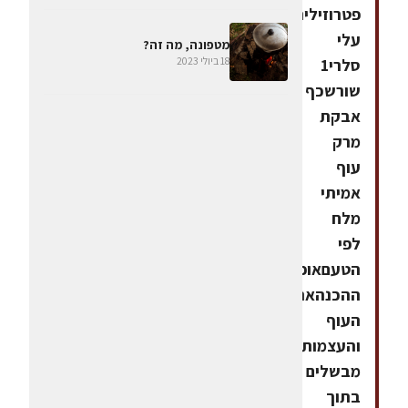
פטרוזיליהצרור
עלי
מטפונה, מה זה?
18 ביולי 2023
סלרי1
שורשכף
אבקת
מרק
עוף
אמיתי
מלח
לפי
הטעםאופן
ההכנהאת
העוף
והעצמות
מבשלים
בתוך