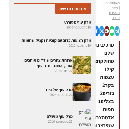
ב-19.9.2006
| מאת:
מתכונים חדשים
מסעדת
סנדר
מרק עוף מסורתי
19 בספטמבר 2006
מרק רצועות כרוב עם קוביות נקניק שחומות
מרכיביםעוף
19 בדצמבר 2010
שלם
ארוחת צהרים שילדים אוהבים:
מחולקחצי
אורז, אפונה וחזה עוף
קילו
27 ביולי 2025
עצמות
בקר2
מרק עוף של בית
גזרים2
22 בנובמבר 2024
בצלים1
תפוח
מרק עוף מושלם
אדמהצרור
29 בספטמבר 2016
שמירצרור