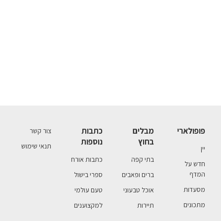
פופולארי
מבלים
כתבות
צור קשר
בחוץ
נוספות
תנאי שימוש
יין
בתי קפה
כתבות אורח
חדש על
המדף
ברים ופאבים
ספרי בישול
מסעדות
אוכל טבעוני
טעם עולמי
מתכונים
תיירות
למקצוענים