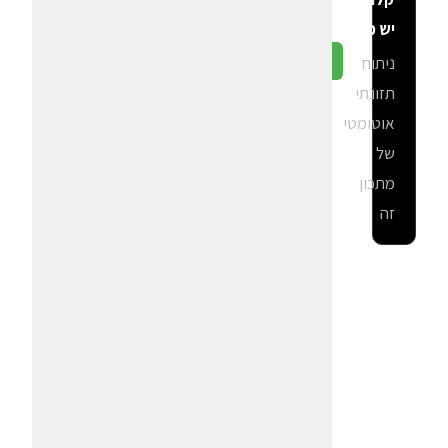
יש פה?
ניתוח
גלה ב-CalGal
תזונתי
אוטומטי
של
מתכון
זה