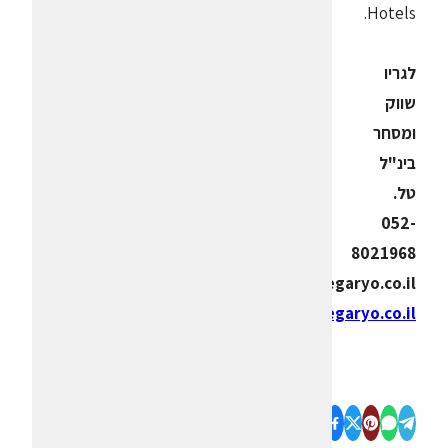
Hotels.
לגריו
שווק
ומסחר
בינ"ל
טל.
052-
8021968
uri_ran@legaryo.co.il
www.legaryo.co.il