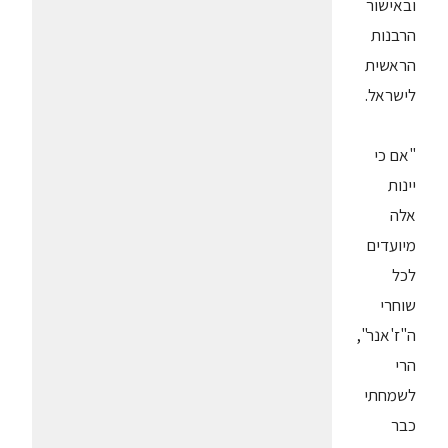
ובאישור
הרבנות
הראשית
לישראל.
"אם כי
יינות
אלה
מיועדים
לכל
שוחרי
ה"ז'אנר",
הרי
לשמחתי
כבר