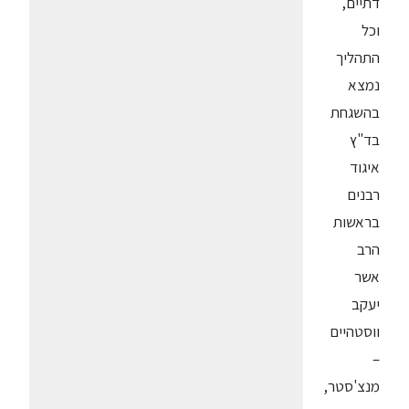
דתיים,
וכל
התהליך
נמצא
בהשגחת
בד"ץ
איגוד
רבנים
בראשות
הרב
אשר
יעקב
ווסטהיים
–
מנצ'סטר,