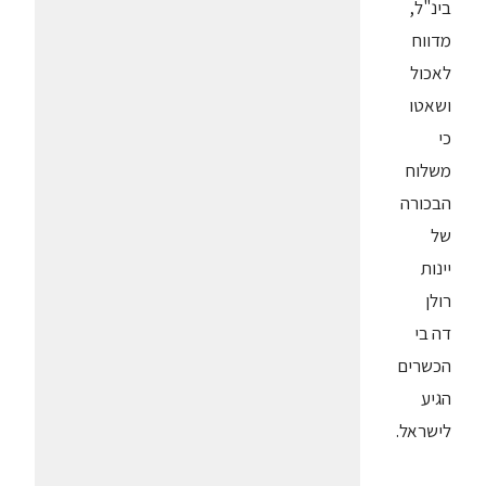
בינ"ל,
מדווח
לאכול
ושאטו
כי
משלוח
הבכורה
של
יינות
רולן
דה בי
הכשרים
הגיע
לישראל.