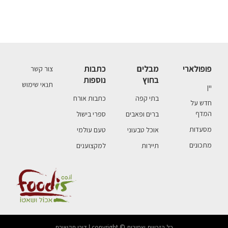
פופולארי
מבלים
כתבות
צור קשר
בחוץ
נוספות
תנאי שימוש
יין
בתי קפה
כתבות אורח
חדש על
המדף
ברים ופאבים
ספרי בישול
מסעדות
אוכל טבעוני
טעם עולמי
מתכונים
תיירות
למקצוענים
כל הזכויות שמורות © copyright | דורן תקשורת