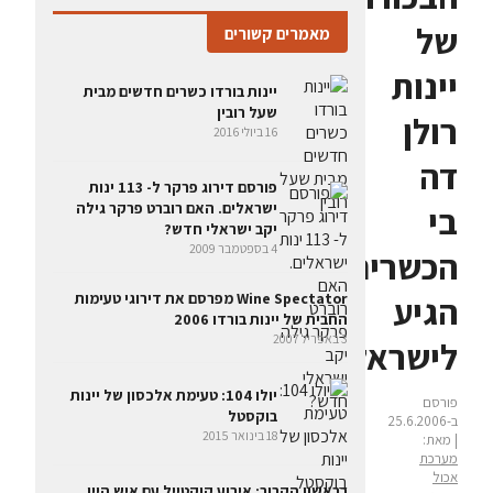
של
מאמרים קשורים
יינות
יינות בורדו כשרים חדשים מבית
שעל רובין
רולן
16 ביולי 2016
דה
פורסם דירוג פרקר ל- 113 ינות
בי
ישראלים. האם רוברט פרקר גילה
יקב ישראלי חדש?
4 בספטמבר 2009
הכשרים
הגיע
Wine Spectator מפרסם את דירוגי טעימות
החבית של יינות בורדו 2006
3 באפריל 2007
לישראל
יולו 104: טעימת אלכסון של יינות
פורסם
בוקסטל
ב-25.6.2006
18 בינואר 2015
| מאת:
מערכת
אכול
בראשון הקרוב: אירוע קוקטייל עם איש היין