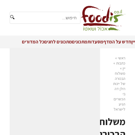
🔍
יין
חדש על המדף
מסעדות
מתכונים
מתכונים לחגים
כל המדורים
ראשי
»
כתבות
»
יין
»
משלוח
הבכורה
של יינות
רולן דה
בי
הכשרים
הגיע
לישראל
משלוח
הבכורה