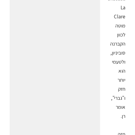
La
Clare
מוטה
לכוון
הקברנה
סוביניון,
ולטעמי
הוא
יותר
חזק
ו"גברי",
אומר
רן.
מזה