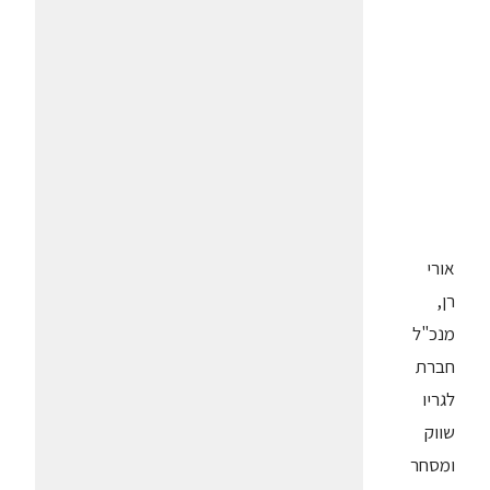
אורי
רן,
מנכ"ל
חברת
לגריו
שווק
ומסחר