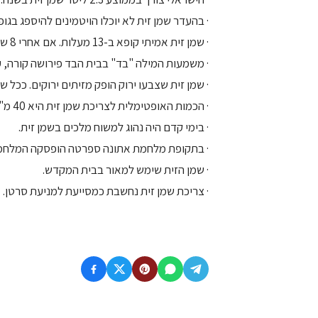
· בהעדר שמן זית לא יוכלו הויטמינים להיספג בגופנ
· שמן זית אמיתי קופא ב-13 מעלות. אם אחרי 8 שעות במקפיא שמן הזית לא קפא – הוא מזויף.
· משמעות המילה "בד" בבית הבד פירושה קורה,
· שמן זית שצבעו ירוק הופק מזיתים ירוקים. ככל ש
· הכמות האופטימלית לצריכת שמן זית היא 40 מ"ל ביום. כמות זו אינה גורמת להשמנה.
· בימי קדם היה נהוג למשוח מלכים בשמן זית.
· בתקופת מלחמת אתונה ספרטה הופסקה המלחמה
· שמן הזית שימש למאור בבית המקדש.
· צריכת שמן זית נחשבת כמסייעת למניעת סרטן.