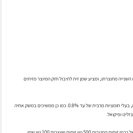
נייה מתוצרתו, ומציע שמן זית לתיבול חזק המיוצר מזיתים
שמני הזית של משק אחיה הינם שמני כתית מעולה, בעלי חומציות מרבית של עד 0.8%. כמו כן ממשיכים במשק אחיה
לינו ופיקואל.
שמני הזית של משק אחיה מיוצרים מ- 500 דונם של כרמי זיתים המניבים 500 טון זיתים שיוצרים 100 טון שמן.