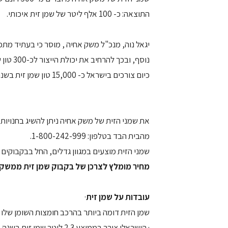
התוצאה: כ- 100 אלף ליטר של שמן זית איכותי.
יגאל נוה, מנכ"ל משק אחיה , מוסר כי בעתיד מתכו
נוסף, ובכך להרחיב את יכולת הייצור לכ-300 טון שמן זית בשנה.
כיום צורכים בישראל כ- 15,000 טון שמן זית בשנה, שמתוכם רק כמחצית מיוצרת בישראל והשאר מיובא מחו"ל.
את שמני הזית של משק אחיה ניתן להשיג בחנויות
מהבית הבד בטלפון: 1-800-242-999.
שמני הזית מוצעים במגוון גדלים, החל בבקבוקים של 500 מ"ל ועד למארזי פח בני 18 
מחיר מומלץ לצרכן של בקבוק שמן זית ממשק אחיה המכיל 0
עובדות על שמן זית
·
שמן הזית דומה ביותר בהרכב חומצות השומן שלו 
· הישראלי צורך בממוצע 2.3 ליטר שמן זית בשנה.