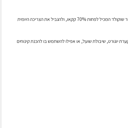
כדי להפיק את המרב משוקולד מריר, מומלץ לבחור שוקולד המכיל לפחות 70% קקאו, ולהגביל את הצריכה היומית
קערת יוגורט, שיבולת שועל, או אפילו להשתמש בו להכנת קינוחים