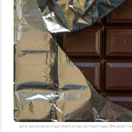
כדי להפיק את המרב משוקולד מריר מומלץ לבחור שוקולד המכיל לפחות 70% קקאו ולהגביל את הצריכה היומית לקובייה או שתיים ביום. צילום