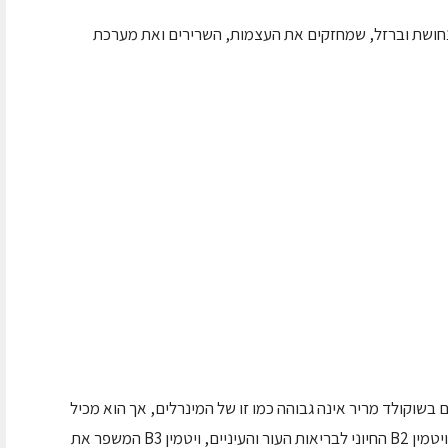
 נחושת וברזל, שמחזקים את העצמות, השרירים ואת מערכת
 בשוקולד מריר אינה גבוהה כמו זו של המינרלים, אך הוא מכיל
כמות קטנה של ויטמין B1 המסייע לייצור אנרגיה, ויטמין B2 החיוני לבריאות העור והעיניים, ויטמין B3 המשפר את