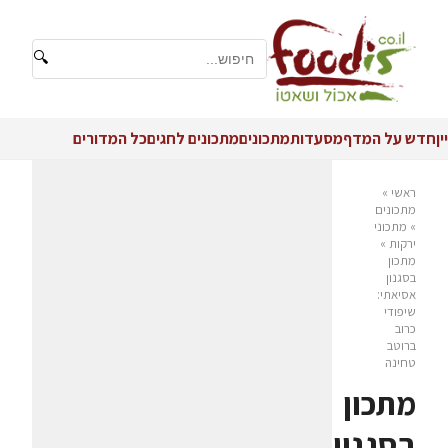
🔍
יין
חדש על המדף
מסעדות
מתכונים
מתכונים לחגים
כל המדורים
ראשי
»
מתכונים
»
מתכוני
ירקות
»
מתכון
בסגנון
אסיאתי:
שיפודי
כרוב
ברוטב
טחינה
מתכון
בסגנון