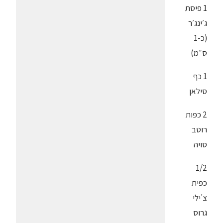
1 פיסת
ג׳ינג׳ר
(כ-1
ס״מ)
1 כף
סילאן
2 כפות
רוטב
סויה
1/2
כפית
צ'ילי
גרוס