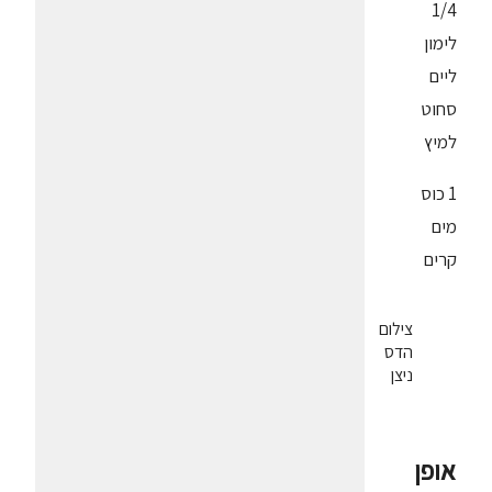
1/4
לימון
ליים
סחוט
למיץ
1 כוס
מים
קרים
צילום
הדס
ניצן
אופן