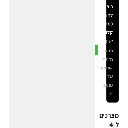
רוצה
לדעת
כמה
קלוריות
יש פה?
ניתוח
גלה ב-CalGal
תזונתי
אוטומטי
של
מתכון
זה
מצרכים
ל-4