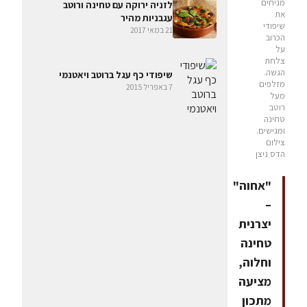
מניחים
לזניה ירוקה עם טחינה ורוטב
את
עגבניות מהיר
שיפודי
21 במאי 2017
הכרוב
על
צלחת
הגשה.
שיפודי כף עגל ברוטב ויאטנמי
מזלפים
7 באפריל 2015
מעל
רוטב
טחינה
ומגישים.
צילום
הדס ניצן
"אחוה"
–
יצרנית
טחינה
וחלוה,
מציעה
מתכון