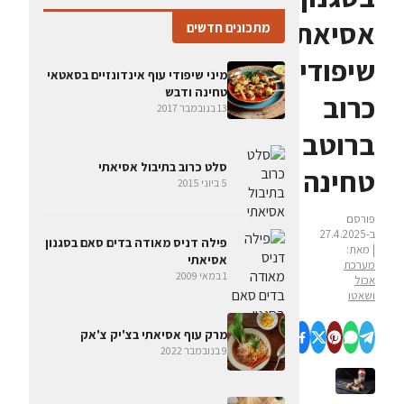
אסיאתי:
מתכונים חדשים
שיפודי
מיני שיפודי עוף אינדונזיים בסאטאי
טחינה ודבש
כרוב
13 בנובמבר 2017
ברוטב
סלט כרוב בתיבול אסיאתי
טחינה
5 ביוני 2015
פורסם
ב-27.4.2025
פילה דניס מאודה בדים סאם בסגנון
| מאת:
אסיאתי
מערכת
1 במאי 2009
אכול
ושאטו
מרק עוף אסיאתי בצ'יק צ'אק
9 בנובמבר 2022