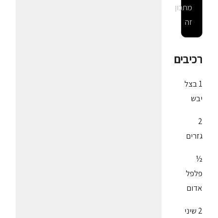
מתכון
זה
רכיבים
1 בצל
יבש
2
גזרים
½
פלפל
אדום
2 שיני