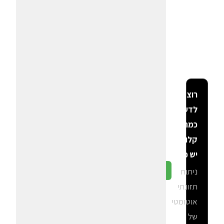
רוצה
לדעת
כמה
קלוריות
יש פה?
ניתוח
גלה ב-CalGal
תזונתי
אוטומטי
של