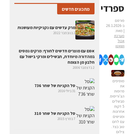
ספרדי
מתכונים חדשים
פורסם
ב-26.1.2026
מרק עדשים עם נקניקיות מעושנות
| מאת:
2 בנובמבר 2022
מערכת
אכול
ושאטו
אסם עם מוצרים חדשים לחורף: מרקים נמסים
במהדורה מיוחדת, תבשילים ומרקי בישול עם
חלבון מן הצומח
2 בדצמבר 2006
מוסיפים
סל הקניות של שחר 736
את
31 ביולי 2016
פרוסות
הצ'וריסוס.
מבשלים
5 דקות
אחרונות
סל הקניות של שחר 310
ומגישים
7 במרץ 2015
עם לחם
טוב בצד.
צילום