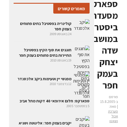
ספארקס
מאמרים קשורים
מסעדת
קולינריה בפסטיבל בתים פתוחים
ביסטרו
בעמק חפר
24 באוגוסט 2009
במושב
שדה
חוגגים את סוף הקיץ בפסטיבל
התיירות בתים פתוחים בעמק חפר
יצחק
19 באוגוסט 2010
בעמק
מפגשי יין וטעימות ביקב אלכסנדר
חפר
12 בדצמבר 2010
פורסם
ספארקס: חלום אירופאי 40 דקות מתל אביב
ב-15.8.2005
5 בספטמבר 2005
| מאת:
מערכת
אכול
ושאטו
יקבים בעמק חפר: אליגוטה ושגיא