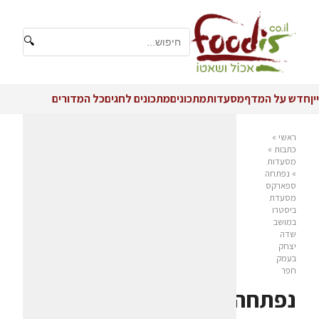
🔍
יין
חדש על המדף
מסעדות
מתכונים
מתכונים לחגים
כל המדורים
ראשי
»
כתבות
»
מסעדות
»
נפתחה
ספארקס
מסעדת
ביסטרו
במושב
שדה
יצחק
בעמק
חפר
נפתחה