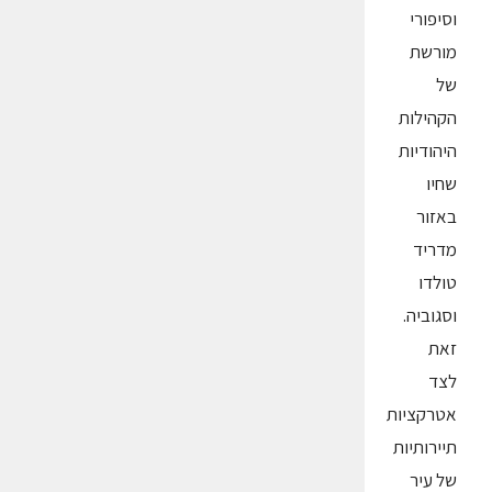
וסיפורי
מורשת
של
הקהילות
היהודיות
שחיו
באזור
מדריד
טולדו
וסגוביה.
זאת
לצד
אטרקציות
תיירותיות
של עיר