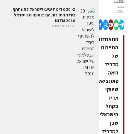
מערכת
אכול
כ- 30 מדינות יגיעו לישראל להשתתף
ושאטו
ביריד התיירות הבינלאומי של ישראל
IMTM 2010
20 בדצמבר 2009
התאחדות
התיירות
של
מדריד
רואה
פוטנציאל
שיווקי
אדיר
בקהל
הישראלי,
שכן
למדריד