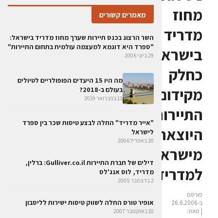
מחוז
מאמרים קשורים
מדריד
השר הרצוג בכנס תיירות שערך מחוז מדריד בישראל:
"ספרד היא דוגמא למעצמה עולמית בתחום התיירות"
בישראל
29 ביוני 2006
כחלק
מה היו 15 היעדים הפופולריים לטיולים
מקידום
בעולם ב-2018?
13 בפברואר 2019
התיירות
"אייר מדריד" החלה לבצע טיסות שכר בין ספרד
היוצאת
לישראל
20 באפריל 2006
מישראל
דילים של חברת התיירות Gulliver.co.il: ברלין,
למדריד
מדריד, לוס אנג'לס
2 בדצמבר 2005
פורסם
אופיר טורס החלה לשווק טיסות ישירות לליסבון
ב-26.6.2006
| מאת:
10 באוקטובר 2007