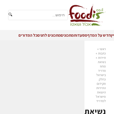
🔍
יין
חדש על המדף
מסעדות
מתכונים
מתכונים לחגים
כל המדורים
ראשי
»
כתבות
»
תיירות
»
נשיאת
מחוז
מדריד
בישראל
כחלק
מקידום
התיירות
היוצאת
מישראל
למדריד
נשיאת