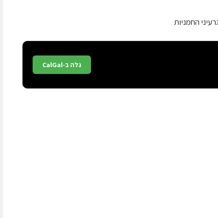
עיני החמניות
גלה ב-CalGal