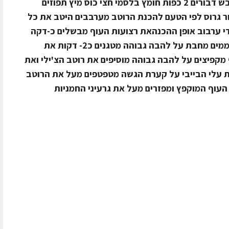
לרוטב1 כף חרדל דיז"ון צרפתי 1 כף דבש דבורים 2 כפות חומץ בלסמי חצי כוס מיץ תפוזים
ור גרוס לפי הטעם להכנת הרוטב מערבבים היטב את כל
די ערבוב אופן ההכנהאת רצועות העוף מבשלים כ-דקה
וחצי במים רותחים מסננים ומקררים מחממים מחבת על להבה גבוהה מטגנים כ2- דקות את
מקפיצים על להבה גבוהה מוסיפים את רוטב הצ'ילי ואת
 עלי הבייבי על קערת הגשה מטפטפים מעל את הרוטב
העוף המוקפץ ומפזרים מעל את גרעיני החמניות