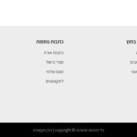
בחוץ
כתבות נוספות
כתבות אורח
בים
ספרי בישול
וני
טעם עולמי
למקצוענים
כל הזכויות שמורות © copyright | דורן תקשורת