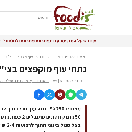
יין
חדש על המדף
מסעדות
מתכונים
מתכונים לחגים
כל ה
ראשי
»
מתכונים
»
מתכוני עוף
»
נתחי עוף מוקפצים בצי"לי
נתחי עוף מוקפצים בצי"ל
פורסם ב-6.9.2005 | מאת:
השף גיא פרץ- מסעדת גספצ'יו הוליד
בצל ס