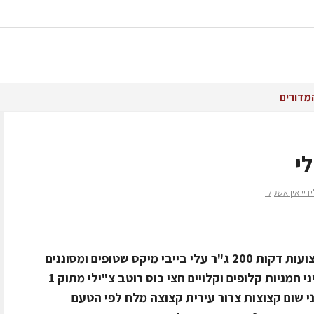
מדורים
י
יי אין אשקלון
מצרכים250 ג"ר חזה עוף טרי חתוך לרצועות דקות 200 ג"ר עלי בייבי מיקס שטופים ומסוננים
50 גרם קרוטונים מתובלים 2 כפות גרעיני חמניות קלופים וקלויים חצי כוס רוטב צ"ילי מתוק 1
גול בינוני חתוך לרצועות 3-4 שיני שום קצוצות צרור עירית קצוצה מלח לפי הטעם