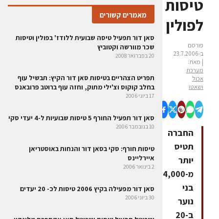
טיסות
מאמרים קשורים
לפולין
סאן דור תפעיל טיסה שבועית ללודז' בפולין וטיסות
פורסם
שכר מוורשה וקטוביץ
ב-23.7.2006
20 בפברואר 2008
| מאת:
מערכת
תפריט הצהריים בטיסות סאן דור הקיץ: תבשיל עוף
אכול
ושאטו
בחלב קוקוס וצ'ילי מתוק, וחזה עוף ברוטב פרובאנס
17 ביוני 2006
סאן דור תפעיל החורף 5 טיסות שבועיות ל-4 יעדי סקי
10 בנובמבר 2006
החברה
תטיס
טיסות חורף: סקי בסאן דור והנחות באוסטריאן
איירליינס
יותר
2 בינואר 2006
מ-4,000
בני
סאן דור מפעילה בקיץ 2006 טיסות לכ- 20 יעדים
30 ביוני 2006
נוער
ב-20