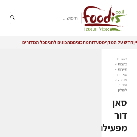
🔍
יין
חדש על המדף
מסעדות
מתכונים
מתכונים לחגים
כל המדורים
ראשי
»
כתבות
»
תיירות
»
סאן דור
מפעילה
טיסות
לפולין
סאן
דור
מפעילה