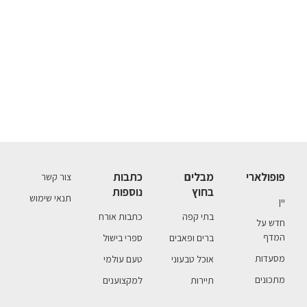
פופולארי
מבלים
כתבות
צור קשר
בחוץ
נוספות
תנאי שימוש
יין
בתי קפה
כתבות אורח
חדש על
המדף
ברים ופאבים
ספרי בישול
מסעדות
אוכל טבעוני
טעם עולמי
מתכונים
תיירות
למקצוענים