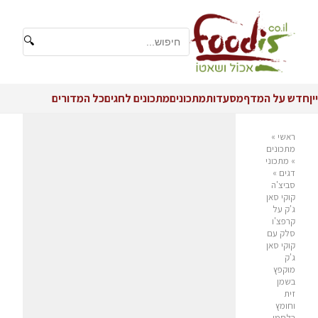
🔍
יין
חדש על המדף
מסעדות
מתכונים
מתכונים לחגים
כל המדורים
ראשי
»
מתכונים
»
מתכוני
דגים
»
סביצ'ה
קוקי סאן
ג'ק על
קרפצ'ו
סלק עם
קוקי סאן
ג'ק
מוקפץ
בשמן
זית
וחומץ
בלסמי,