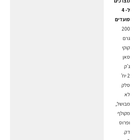
מצרכים
ל- 4
סועדים
200
גרם
קוקי
סאן
ג'ק
2 יח'
סלק
לא
מבושל,
מקולף
ופרוס
דק.