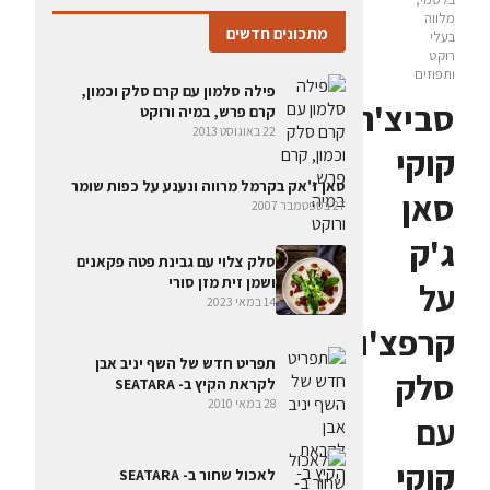
מלווה
מתכונים חדשים
בעלי
רוקט
ותפוזים
פילה סלמון עם קרם סלק וכמון,
סביצ'ה
קרם פרש, במיה ורוקט
22 באוגוסט 2013
קוקי
סאן ז'אק בקרמל מרווה ונענע על כפות שומר
סאן
27 בספטמבר 2007
ג'ק
סלק צלוי עם גבינת פטה פקאנים
ושמן זית מזן סורי
על
14 במאי 2023
קרפצ'ו
תפריט חדש של השף יניב אבן
סלק
לקראת הקיץ ב- SEATARA
28 במאי 2010
עם
קוקי
לאכול שחור ב- SEATARA