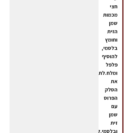
חצי
מכמות
שמן
הזית
וחומץ
בלסמי,
להוסיף
פלפל
ומלח.לתבל
את
הסלק
הפרוס
עם
שמן
זית
ובלסמי.להכין