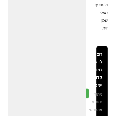
ולטפטף
מעט
שמן
זית.
רוצה
לדעת
כמה
קלוריות
יש פה?
ניתוח
גלה ב-CalGal
תזונתי
אוטומטי