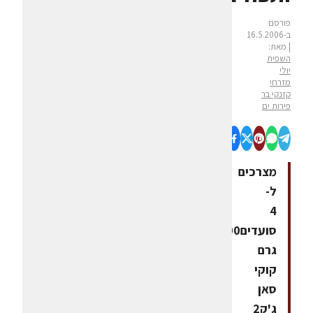
פורסם
ב-16.5.2006
| מאת:
השפית
יולי
מזרחי
קזנקי בר
פירות ים
מצרכים
ל-
4
סועדים200
גרם
קוקי
סאן
ג'ק2