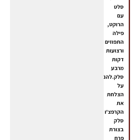
סלט
עם
הרוקט,
פילה
התפוזים
ורצועות
דקות
מרבע
סלק.להניח
על
הצלחת
את
הקרפצ'ו
סלק
בצורת
פרח