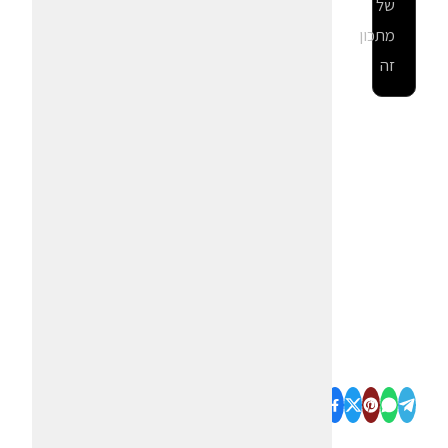
של
מתכון
זה