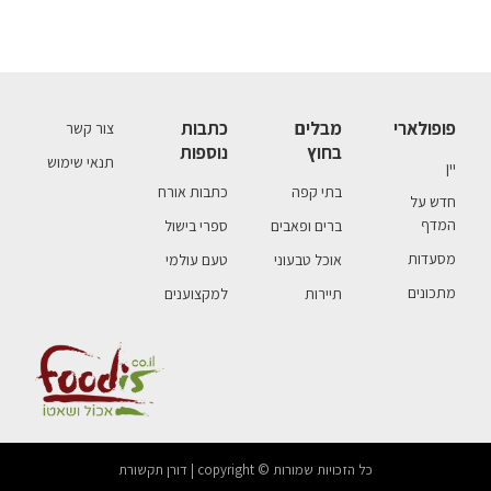
פופולארי
מבלים
כתבות
צור קשר
בחוץ
נוספות
תנאי שימוש
יין
בתי קפה
כתבות אורח
חדש על
המדף
ברים ופאבים
ספרי בישול
מסעדות
אוכל טבעוני
טעם עולמי
מתכונים
תיירות
למקצוענים
כל הזכויות שמורות © copyright | דורן תקשורת