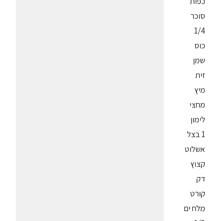
כפות
סוכר
1/4
כוס
שמן
זית
מיץ
מחצי
לימון
1 בצל
אשלוט
קצוץ
דק
קורט
מלח ים