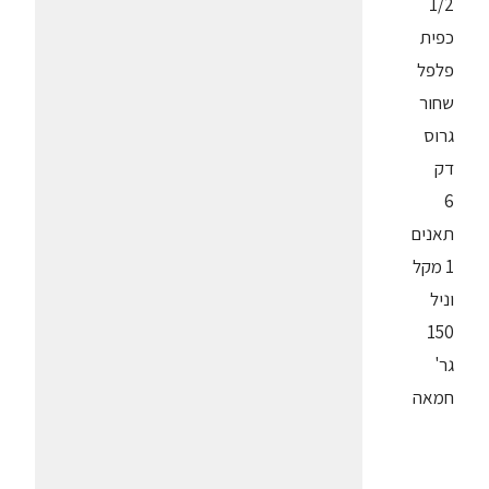
1/2
כפית
פלפל
שחור
גרוס
דק
6
תאנים
1 מקל
וניל
150
גר'
חמאה