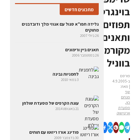
בוינגרט
מתכונים חדשים
תפוזים
גלידה תפו"א סגול עם אגוזי מלך ודובדבנים
מתוקים
ותאנים
26 ביולי 2007
מקורמלות
תאנים ביין ורימונים
26 בספטמבר 2006
בווניל
לחמניות גבינה
פורסם
3 במאי 2010
ב-4.9.2005
| מאת:
שף
מנחם
כץ,
עוגת הקרפים של מסעדת שולחן
מסעדת
21 באוגוסט 2014
ארטישוק
פודינג אורז ריזוטו עם תותים
30 בדצמבר 2009