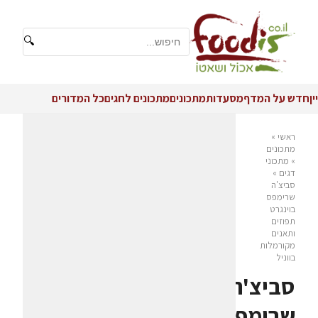
🔍
יין
חדש על המדף
מסעדות
מתכונים
מתכונים לחגים
כל המדורים
ראשי
»
מתכונים
»
מתכוני
דגים
»
סביצ'ה
שרימפס
בוינגרט
תפוזים
ותאנים
מקורמלות
בווניל
סביצ'ה
שרימפס