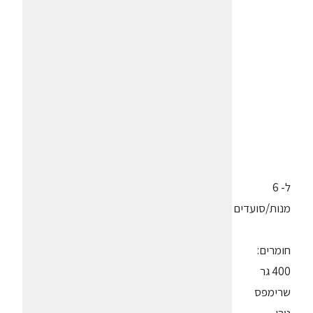
ל- 6
מנות/סועדים
חומרים:
400 גר
שרימפס