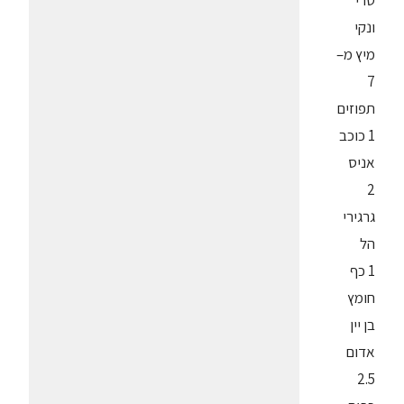
טרי
ונקי
מיץ מ–
7
תפוזים
1 כוכב
אניס
2
גרגירי
הל
1 כף
חומץ
בן יין
אדום
2.5