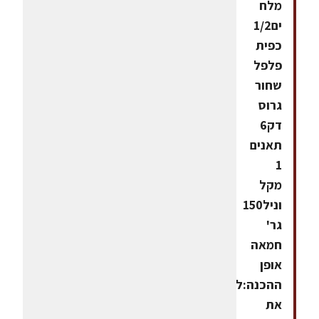
מלח
ים1/2
כפית
פלפל
שחור
גרוס
דק6
תאנים
1
מקל
וניל150
גר'
חמאה
אופן
ההכנה:לצמצם
את