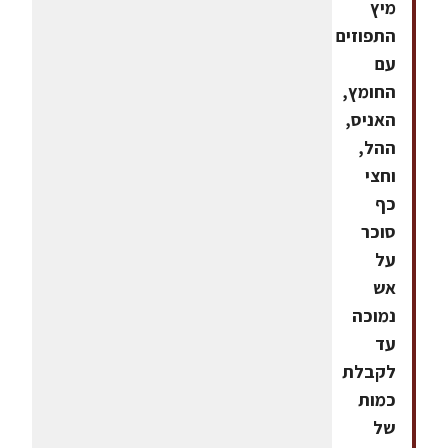
מיץ
התפוזים
עם
החומץ,
האניס,
ההל,
וחצי
כף
סוכר
על
אש
נמוכה
עד
לקבלת
כמות
של