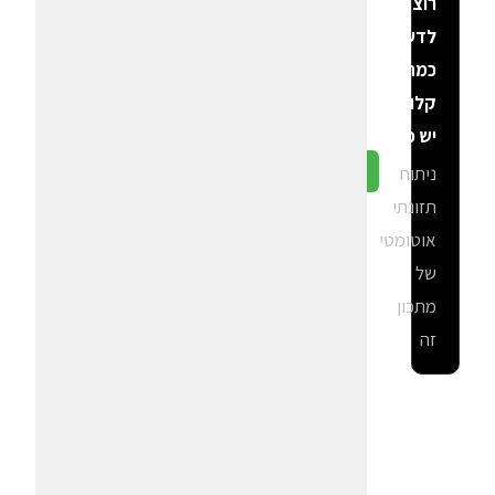
רוצה
לדעת
כמה
קלוריות
יש פה?
ניתוח
גלה ב-CalGal
תזונתי
אוטומטי
של
מתכון
זה