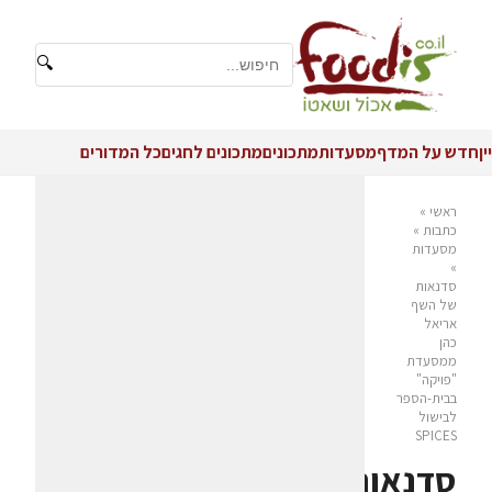
🔍
יין
חדש על המדף
מסעדות
מתכונים
מתכונים לחגים
כל המדורים
ראשי
»
כתבות
»
מסעדות
»
סדנאות
של השף
אריאל
כהן
ממסעדת
"פויקה"
בבית-הספר
לבישול
SPICES
סדנאות