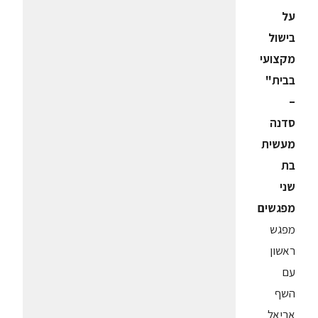
על
בישול
מקצועי
בבית"
–
סדנה
מעשית
בת
שני
מפגשים
מפגש
ראשון
עם
השף
אריאל