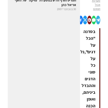
תפריט חורף חדש במסעדת "פויקה" של השף
מערכת
אכול
אריאל כהן
ושאטו
30 בנובמבר 2007
בסדנה
"הכל
על
דגים",נלמד
על
כל
סוגי
הדגים
וההבדל
ביניהם,
ואופן
הכנה