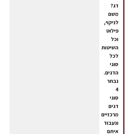
דג?
משם
לניקוי,
פילוט
וכל
השיטות
לכל
סוגי
הדגים.
נבחר
4
סוגי
דגים
מרכזיים
ונעבוד
איתם