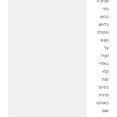
סביצ'ה
בורי
כבוש
בלימון
וטקילה
מוגש
על
חציל
באלדי
קלוי.
מנת
ביניים:
פרגית
באורגנו
שום