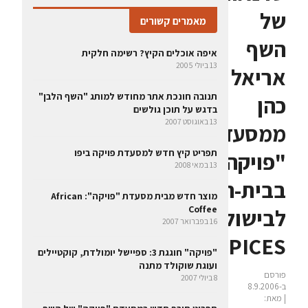
של
מאמרים קשורים
השף
איפה אוכלים הקיץ? רשימה חלקית
13 ביולי 2005
אריאל
תנובה חונכת אתר מחודש למותג "השף הלבן"
כהן
בדגש על תוכן גולשים
13 באוגוסט 2007
ממסעדת
תפריט קיץ חדש למסעדת פויקה ביפו
"פויקה"
13 במאי 2008
בבית-הספר
מוצר חדש מבית מסעדת "פויקה": African
Coffee
לבישול
16 בפברואר 2007
SPICES
"פויקה" חוגגת 3: ספיישל יומולדת, קוקטיילים
ועוגת שוקולד מתנה
פורסם
8 ביולי 2007
ב-8.9.2006
| מאת: