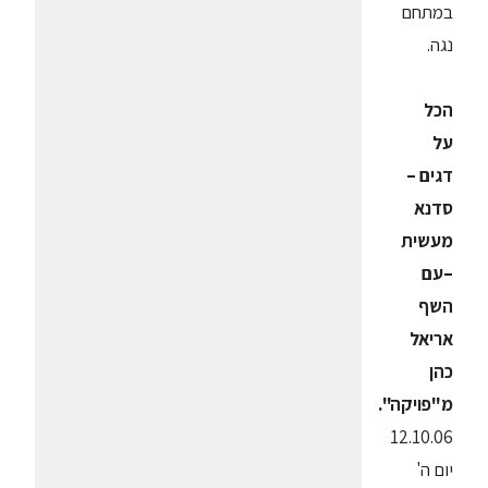
במתחם
נגה.
הכל
על
דגים –
סדנא
מעשית
–עם
השף
אריאל
כהן
מ"פויקה".
12.10.06
יום ה'