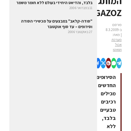
המותג
בלבד, והדיאט היחידי בעולם ללא חומר משמר
11 בפברואר 2006
GAZOZ
"סודה-קלאב" במבצעים על מכשירי הסודה
פורסם
וסירופים – עד סוף אוקטובר
ב-8.3.2009
27 באוקטובר 2006
| מאת:
מערכת
אכול
ושאטו
הסירופים
החדשים
מכילים
רכיבים
טבעיים
בלבד,
ללא