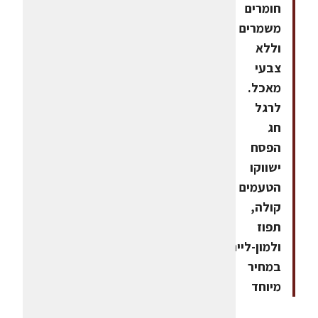
חומרים
משמרים
וללא
צבעי
מאכל.
לרגל
חג
הפסח
ישווקו
הטעמים
קולה,
תפוז
ולמון-ליים
במחיר
מיוחד