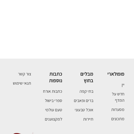
פופולארי
מבלים
כתבות
צור קשר
בחוץ
נוספות
תנאי שימוש
יין
בתי קפה
כתבות אורח
חדש על
המדף
ברים ופאבים
ספרי בישול
מסעדות
אוכל טבעוני
טעם עולמי
מתכונים
תיירות
למקצוענים