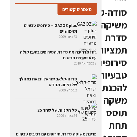
סודה-קלאב
מאמרים קשורים
משיקה
GAZOZ plus – סירופים טבעיים
ושימושיים
סדרת
23 ביוני 2009
תמציות
גזוז מרחיבה את סדרת הסירופים בטעם קולה
עם 4 טעמים חדשים
סירופים
7 בפברואר 2010
טבעיות
סודה-קלאב ישראל יוצאת במהלך
להכנת
של מיתוג מחדש
2 במרץ 2009
משקה
תוסס
סל הקניות של שחר 25
24 במרץ 2009
תחת
פריגת משיקה סדרת סירופים עם רכיבים טבעיים