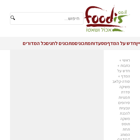
🔍
יין
חדש על המדף
מסעדות
מתכונים
מתכונים לחגים
כל המדורים
ראשי
»
כתבות
»
חדש על
המדף
»
סודה-קלאב
משיקה
סדרת
תמציות
סירופים
טבעיות
להכנת
משקה
תוסס
תחת
המותג
GAZOZ