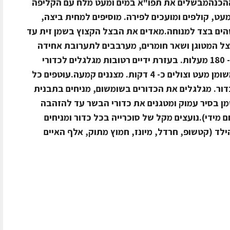
 ההכנהמבשלים את תפו"א במים ומעט מלח עם הקליפה
עט, קולפים ומועכים לפירה. מוסיפים למחית ביצה,
ים בצד למנוחה.מאדים את הבצל הקצוץ בשמן זית עד
ל המטוגן ושאר חומרים, מערבבים לתערובת אחידה
ומצננים במקרר כשעה.מחממים תנור ל- 180 מעלות. בעזרת ידיים רטובות מגלגלים לכדורי
בשר קטנים, מניחים על משטח אפייה משומן מעט וצולים כ- 4 דקות. מצננים קמעה.עוטפים כל
ור. מגלגלים את הכדורים בשומשום, מניחים בתבנית
ן בסיר עמוק ומטגנים את כדורי הבשר עד להזהבה
מידי).נועצים מקל של סוכרייה בכל כדור ומניחים
ד (קטשופ, חרדל, מיונז, חמוץ מתוק, אלף האיים