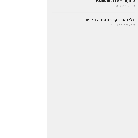
כּוֹפְתֶה – K&ouml;fte
9 באפריל 2010
צלי בשר בקר בנוסח הציידים
2 באוקטובר 2007