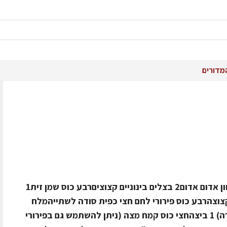
מדורים
רכיבים ל- 30 "סוכריות"1 ק"ג בשר טחון אדום אדום2 בצלים בינוניים קצוציםרבע כוס שמן זית1
קצוצהרבע כוס פירורי לחם חצי כפית סודה לשתייהמלח
ופלפל לפי הטעם4 תפ"א בינוניים (דזירה) 1 ביצהחצי כוס קמח מצה (ניתן להשתמש גם בפירורי