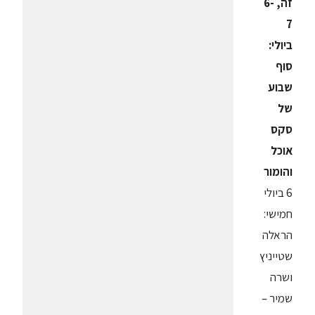
זה, 6-
7
ביולי:
סוף
שבוע
של
סקס
אוכל
והומור
6 ביולי
חמישי:
הראלה
שטייניץ
ושרה
שמיר –