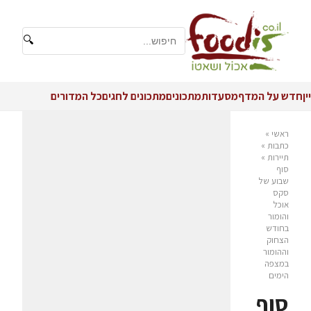
🔍
יין
חדש על המדף
מסעדות
מתכונים
מתכונים לחגים
כל המדורים
ראשי
»
כתבות
»
תיירות
»
סוף
שבוע של
סקס
אוכל
והומור
בחודש
הצחוק
וההומור
במצפה
הימים
סוף