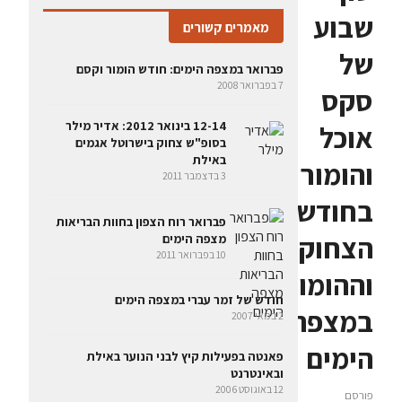
שבוע
מאמרים קשורים
של
פברואר במצפה הימים: חודש הומור וקסם
7 בפברואר 2008
סקס
12-14 בינואר 2012: אדיר מילר
אוכל
בסופ"ש צחוק בישרוטל אגמים
באילת
והומור
3 בדצמבר 2011
בחודש
פברואר רוח הצפון בחוות הבריאות
הצחוק
מצפה הימים
10 בפברואר 2011
וההומור
חודש של זמר עברי במצפה הימים
במצפה
2 במאי 2007
הימים
פאנטה בפעילות קיץ לבני הנוער באילת
ובאינטרנט
12 באוגוסט 2006
פורסם