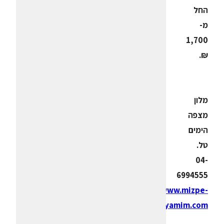
החל
מ-
1,700
₪.
מלון
מצפה
הימים
טל.
04-
6994555
www.mizpe-
hayamim.com