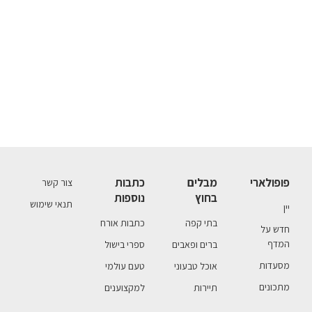
פופולארי
מבלים
כתבות
צור קשר
בחוץ
נוספות
תנאי שימוש
יין
בתי קפה
כתבות אורח
חדש על
המדף
ברים ופאבים
ספרי בישול
מסעדות
אוכל טבעוני
טעם עולמי
מתכונים
תיירות
למקצוענים