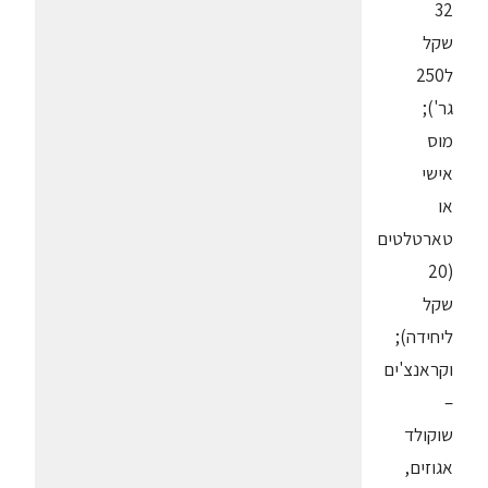
32
שקל
ל250
גר');
מוס
אישי
או
טארטלטים
(20
שקל
ליחידה);
וקראנצ'ים
–
שוקולד
אגוזים,