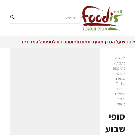
🔍
יין
חדש על המדף
מסעדות
מתכונים
מתכונים לחגים
כל המדורים
ראשי
»
כתבות
»
בתי קפה
»
סופי
שבוע ב-
Tusha
ברמת
החיל: ג'ז
ובוקר
בשישי
סופי
שבוע