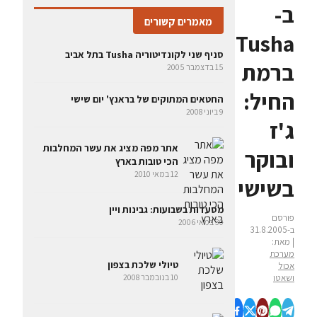
ב-
מאמרים קשורים
Tusha
סניף שני לקונדיטוריה Tusha בתל אביב
ברמת
15 בדצמבר 2005
החיל:
החטאים המתוקים של בראנץ' יום שישי
9 ביוני 2008
ג'ז
אתר מפה מציג את עשר המחלבות
ובוקר
הכי טובות בארץ
12 במאי 2010
בשישי
מסעדות בשבועות: גבינות ויין
פורסם
30 במאי 2006
ב-31.8.2005
| מאת:
מערכת
טיולי שלכת בצפון
אכול
ושאטו
10 בנובמבר 2008