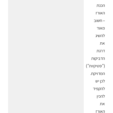
הכנת
האורז
– חשוב
מאוד
להשיג
את
דרגת
הדביקות
("סטיקיות")
המדויקת.
לכן יש
להקפיד
להכין
את
האורז