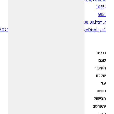
1035-
595-
238,00.html?
9%D7%99&hdnSearchElementCount=2&hdnPageDisplay=1
רוצים
שגם
הסיפור
שלכם
על
חוויות
הבישול
יתפרסם
לצד