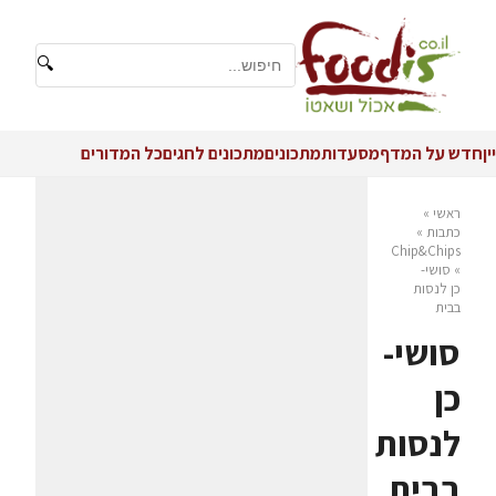
🔍
יין
חדש על המדף
מסעדות
מתכונים
מתכונים לחגים
כל המדורים
ראשי
»
כתבות
»
Chip&Chips
»
סושי-
כן לנסות
בבית
סושי-
כן
לנסות
בבית