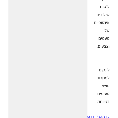
לנסות
שילובים
אינסופיים
של
טעמים
וצבעים.
לינקים
למתכוני
סושי
טעימים
במיוחד:
www.ynet.co.il/home/1,7340,L-