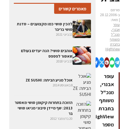
מאמרים קשורים
פורסם
ב-28.12.2006
| מאת:
להכין סושי כמו מקצוענים – סדנת
עופר
סושי בריבר
אבנרי,
מנכ"ל
13 ביוני 2021
משותף
בחברת
HighView
אוהבים סושי? הנה יעדים בעולם
שאסור לפספס
19 ביוני 2018
עופר
אוכל מגיע הביתה: ZE SUSHI
אבנרי,
8 באוגוסט 2014
מנכ"ל
משותף
הזוכה בתחרות קיקומן סושי מאסטר
בחברת
2013: שף מיידן סיבוני מניאו סושי
בר
HighView,
20 בדצמבר 2012
מספר