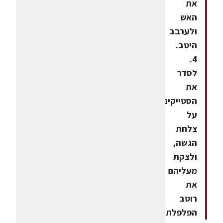
את
האש
ולערבב
היטב.
4.
לסדר
את
הסטייקים
על
צלחת
הגשה,
ולצקת
מעליהם
את
רוטב
הפלפלת.