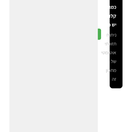
כמה
קלוריות
יש פה?
ניתוח
גלה ב-CalGal
תזונתי
אוטומטי
של
מתכון
זה