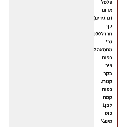
פלפל
אדום
(גרגירים)1
כף
חרדל100
גר'
מחמאה2
כפות
ציר
בקר
קנור2
כפות
קמח
לבן1
כוס
מים½