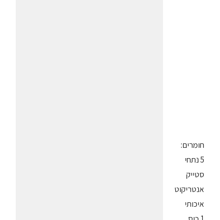
חומרים:
5 נתחי
סטייק
אנטריקוט
איכותי
1 כוס