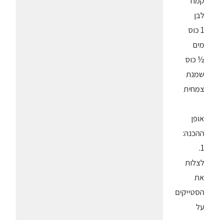
קמח
לבן
1 כוס
מים
½ כוס
שמנת
צמחית
אופן
ההכנה:
1.
לצלות
את
הסטייקים
על