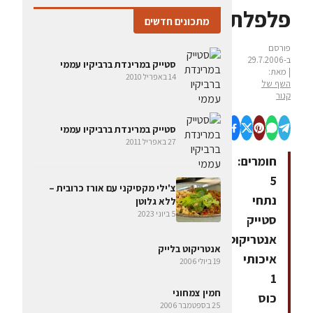
פלפלת
מתכונים חדשים
פורסם
ב-29.7.2006
סטייק במרינדת ברביקיו עממי
| מאת:
14 באפריל 2010
השף של
קנור
סטייק במרינדת ברביקיו עממי
27 באפריל 2011
חומרים:
5
צ'ילי מקסיקני עם אורז כרובית –
נתחי
ללא גלוטן
5 ביוני 2023
סטייק
אנטריקוט
אנטריקוט בלייק
איכותי
19 ביולי 2006
1
חמין צמחוני
כוס
25 בספטמבר 2006