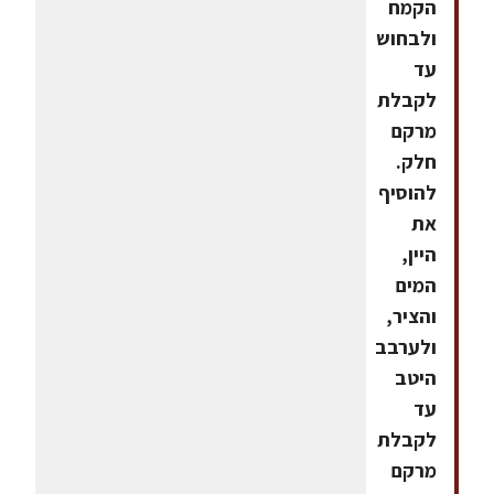
הקמח
ולבחוש
עד
לקבלת
מרקם
חלק.
להוסיף
את
היין,
המים
והציר,
ולערבב
היטב
עד
לקבלת
מרקם