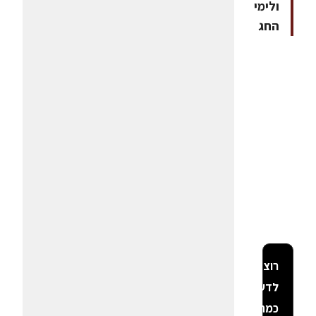
ולימי
החג
רוצה
לדעת
כמה