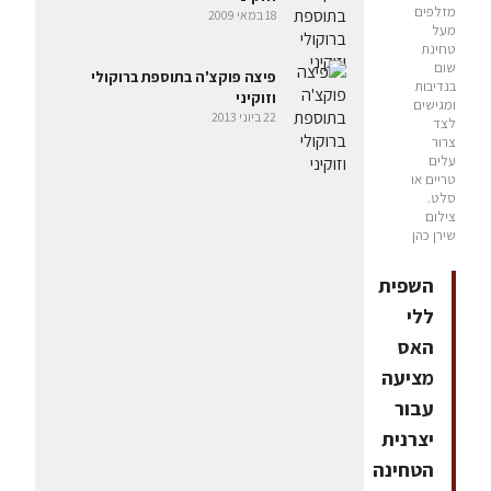
מזלפים
18 במאי 2009
מעל
טחינת
שום
פיצה פוקצ'ה בתוספת ברוקולי
בנדיבות
וזוקיני
ומגישים
22 ביוני 2013
לצד
צרור
עלים
טריים או
סלט.
צילום
שירן כהן
השפית
ללי
האס
מציעה
עבור
יצרנית
הטחינה