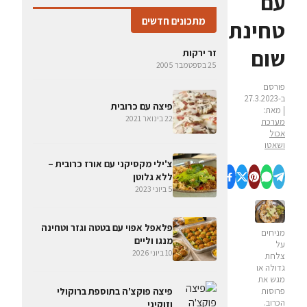
עם
מתכונים חדשים
טחינת
שום
זר ירקות
25 בספטמבר 2005
פורסם
ב-27.3.2023
פיצה עם כרובית
| מאת:
22 בינואר 2021
מערכת
אכול
ושאטו
צ'ילי מקסיקני עם אורז כרובית –
ללא גלוטן
5 ביוני 2023
פלאפל אפוי עם בטטה וגזר וטחינה
מניחים
מנגו וליים
על
10 ביוני 2026
צלחת
גדולה או
מגש את
פיצה פוקצ'ה בתוספת ברוקולי
פרוסות
הכרוב.
וזוקיני