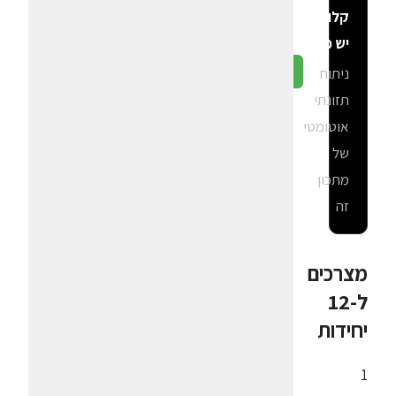
קלוריות
יש פה?
ניתוח
גלה ב-CalGal
תזונתי
אוטומטי
של
מתכון
זה
מצרכים
ל-12
יחידות
1