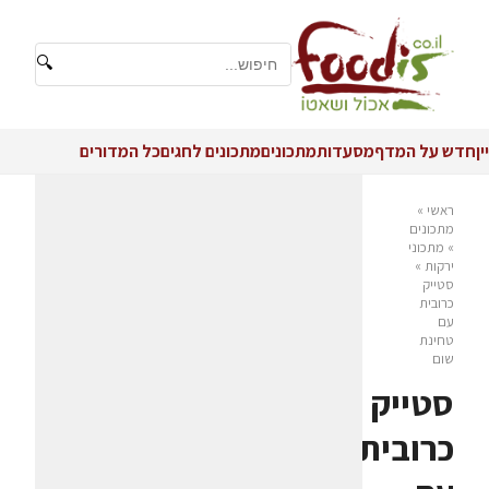
🔍
יין
חדש על המדף
מסעדות
מתכונים
מתכונים לחגים
כל המדורים
ראשי
»
מתכונים
»
מתכוני
ירקות
»
סטייק
כרובית
עם
טחינת
שום
סטייק
כרובית