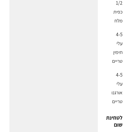
1/2
כפית
מלח
4-5
עלי
תימין
טריים
4-5
עלי
אורגנו
טריים
לטחינת
שום