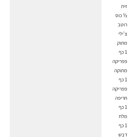
זית
½ כוס
רוטב
צ'ילי
מתוק
1 כף
פפריקה
מתוקה
1 כף
פפריקה
חריפה
1 כף
מלח
1 כף
דבש