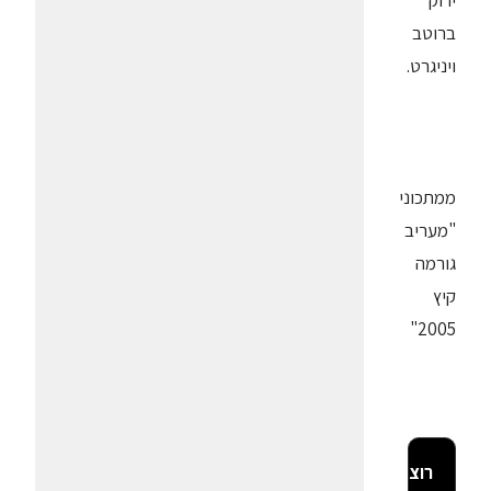
ירוק
ברוטב
ויניגרט.
ממתכוני
"מעריב
גורמה
קיץ
2005"
רוצה