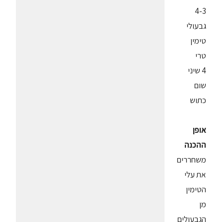
4-3
גבעולי
טימין
טרי
4 שיני
שום
כתוש
אופן
ההכנה
משחררים
את עלי
הטימין
מן
הגבעולים