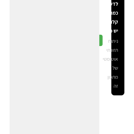
לדעת
כמה
קלוריות
יש פה?
ניתוח
גלה ב-CalGal
תזונתי
אוטומטי
של
מתכון
זה