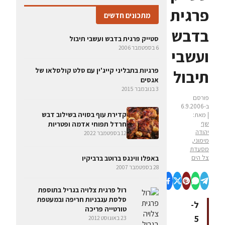
פרגית
מתכונים חדשים
בדבש
סטייק פרגית בדבש ועשבי תיבול
6 בספטמבר 2006
ועשבי
פרגיות בתבליני קייג'ין עם סלט קולסלאו של
תיבול
אגסים
3 בנובמבר 2015
פורסם
ב-6.9.2006
קדירת עוף בסויה בשילוב דבש
| מאת:
שף
חרדל תפוחי אדמה ופטריות
יהודה
12 בספטמבר 2022
מימוני,
מסעדת
צל הים
באפלו ווינגס ברוטב ברביקיו
28 בספטמבר 2007
רול פרגית צלויה בגריל בתוספת
סלסת עגבניות חריפה ובמעטפת
ל-
טורטייה פריכה
5
23 באוגוסט 2012