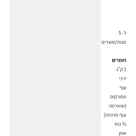
ל- 5
מנות/סועדים
חומרים
1 ק"ג
ירכי
עוף
מפורקים
(שוארמה
עוף-פרגיות)
½ כוס
שמן