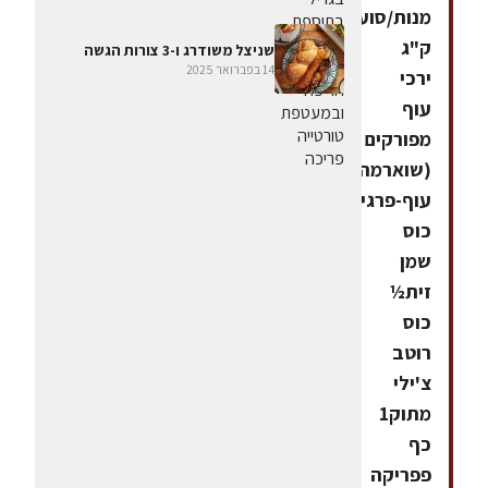
מנות/סועדיםחומרים1
ק"ג
שניצל משודרג ו-3 צורות הגשה
14 בפברואר 2025
ירכי
עוף
מפורקים
(שוארמה
עוף-פרגיות)½
כוס
שמן
זית½
כוס
רוטב
צ'ילי
מתוק1
כף
פפריקה