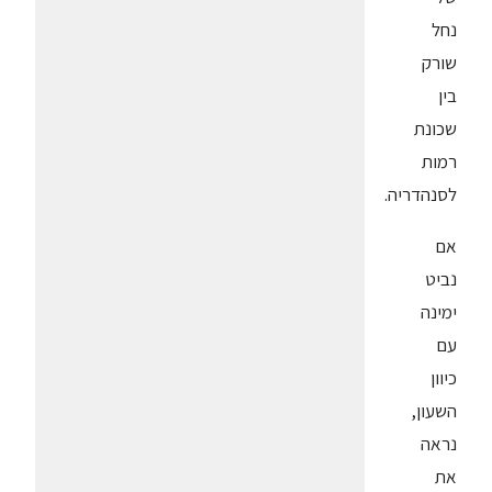
נחל
שורק
בין
שכונת
רמות
לסנהדריה.
אם
נביט
ימינה
עם
כיוון
השעון,
נראה
את