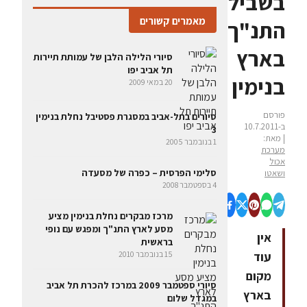
בשבילי
מאמרים קשורים
התנ"ך
בארץ
סיורי הלילה הלבן של עמותת תיירות
תל אביב יפו
בנימין
20 במאי 2009
פורסם
סיורים בתל-אביב במסגרת פסטיבל נחלת בנימין
ב-10.7.2011
3
| מאת:
1 בנובמבר 2005
מערכת
אכול
סלימי הפרסית – כפרה של מסעדה
ושאטו
4 בספטמבר 2008
מרכז מבקרים נחלת בנימין מציע
מסע לארץ התנ"ך ומפגש עם נופי
אין
בראשית
עוד
15 בנובמבר 2010
מקום
סיורי ספטמבר 2009 במרכז להכרת תל אביב
בארץ
במגדל שלום