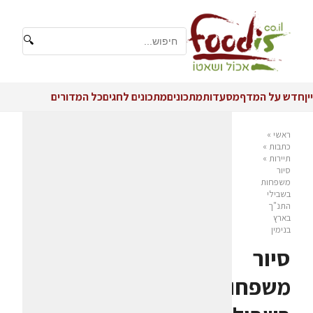
🔍
יין
חדש על המדף
מסעדות
מתכונים
מתכונים לחגים
כל המדורים
ראשי
»
כתבות
»
תיירות
»
סיור
משפחות
בשבילי
התנ"ך
בארץ
בנימין
סיור
משפחות