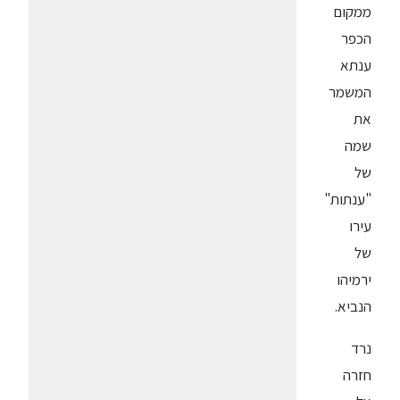
ממקום
הכפר
ענתא
המשמר
את
שמה
של
"ענתות"
עירו
של
ירמיהו
הנביא.
נרד
חזרה