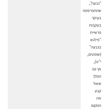
"גבעה",
שהתפרסמה
בעיקר
בעקבות
פרשיית
"פילגש
בגבעה"
(שופטים,
י"ט),
אך גם
המלך
שאול
קבע
את
המקום