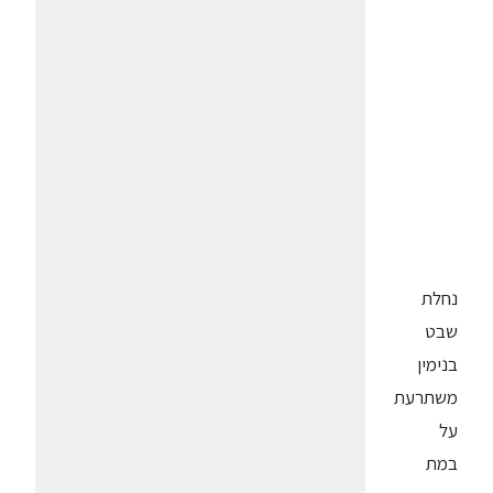
נחלת
שבט
בנימין
משתרעת
על
במת