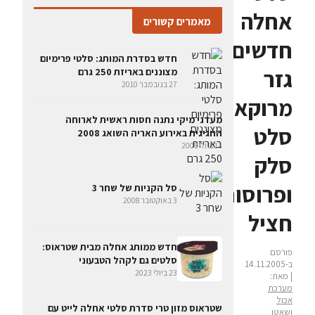
אחלה
מאמרים קשורים
חדשים:
חדש בסדרת המותג: סלטי פרימיום
גזר
מצוננים באריזת 250 גרם
27 בנובמבר 2010
מרוקאי,
מעדני מיקי נתנה חסות ראשית לארוחה
סלט
החגיגית באירוע האריה השואג 2008
13 ביולי 2008
סלק
ופרוסות
סל הקניות של שחר 3
3 באוקטובר 2008
חציל
חדש ממותג אחלה מבית שטראוס:
פורסם
סלטים גם לקהל הטבעוני
ב-14.11.2005
23 ביולי 2023
| מאת:
מערכת
אכול
שטראוס מזון טרי סדרת סלטי אחלה לייט עם
ושאטו