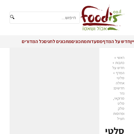
🔍
יין
חדש על המדף
מסעדות
מתכונים
מתכונים לחגים
כל המדורים
ראשי
»
כתבות
»
חדש על
המדף
»
סלטי
אחלה
חדשים:
גזר
מרוקאי,
סלט
סלק
ופרוסות
חציל
סלטי