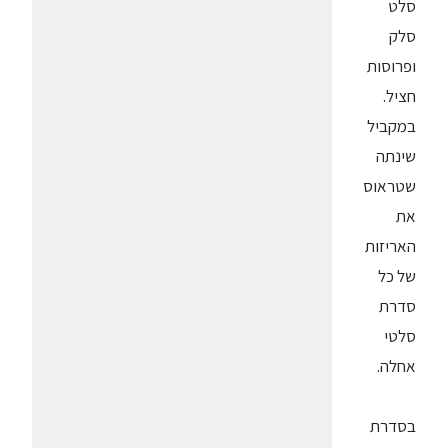
סלט
סלק
ופרוסות
חציל.
במקביל
שינתה
שטראוס
את
האריזות
של כל
סדרת
סלטי
אחלה.
בסדרת