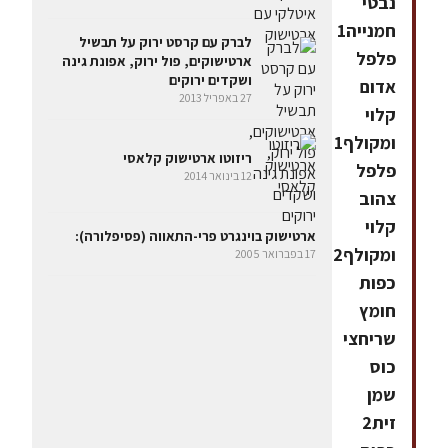
נבטי
חמנייה1
לברק עם קרסט ירוק על תבשיל
פלפל
ארטישוקים, פול ירוק, אפונת גינה
ושקדים ירוקים
אדום
27 באפריל 2013
קלוי
ומקולף1
ריזוטו ארטישוק קלאסי
פלפל
12 בינואר 2014
צהוב
קלוי
ארטישוק בוינגרט פרי-התאווה (פסיפלורה):
ומקולף2
17 בפברואר 2005
כפות
חומץ
שריחצי
כוס
שמן
זית2