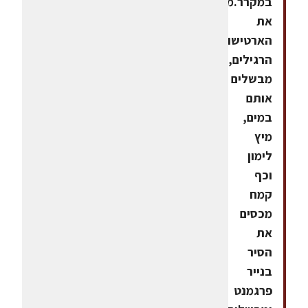
במקרר.מקלפים
את
הארטישוקים
הרגילים,
מבשלים
אותם
במים,
מיץ
לימון
וכף
קמח
מכסים
את
הסיר
בנייר
פרגמנט