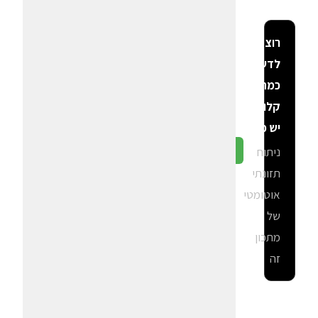
רוצה
לדעת
כמה
קלוריות
יש פה?
ניתוח
גלה ב-CalGal
תזונתי
אוטומטי
של
מתכון
זה