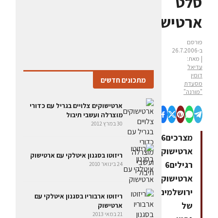
סלט
ארטישוקים
פורסם
ב-26.7.2006
| מאת:
עדיאל
דומין
מתכונים חדשים
מסעדת
"מורנה"
ארטישוקים צלויים בגריל עם כדורי
מוצרלה ועשבי תיבול
30 במרץ 2012
מצרכים6
ארטישוקים
ריזוטו בסגנון איטלקי עם ארטישוק
רגילים6
24 בינואר 2010
ארטישוקים
ירושלמיםקופסא
ריזוטו ארבוריו בסגנון איטלקי עם
של
ארטישוק
21 במאי 2013