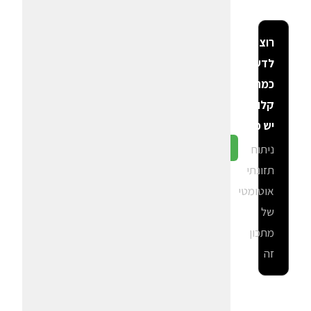
רוצה
לדעת
כמה
קלוריות
יש פה?
ניתוח
גלה ב-CalGal
תזונתי
אוטומטי
של
מתכון
זה