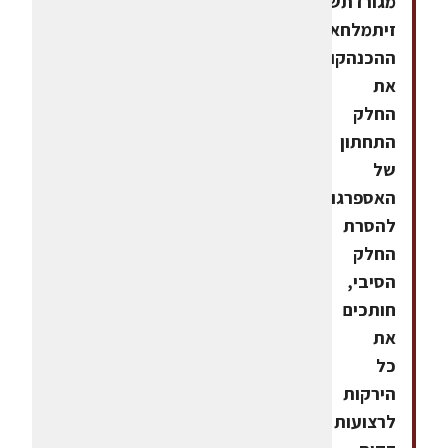
מגורדתשמן
זיתמלחאופן
ההכנהקולפים
את
החלק
התחתון
של
האספרגוס
להסרת
החלק
הסיבי,
חותכים
את
כל
הירקות
לרצועות