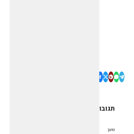
תגובות
0
טוען