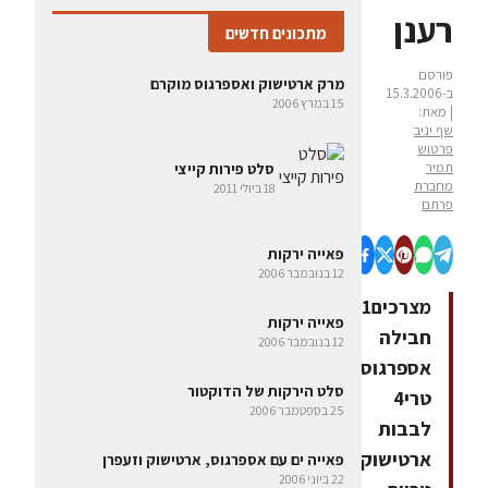
רענן
מתכונים חדשים
פורסם
מרק ארטישוק ואספרגוס מוקרם
ב-15.3.2006
15 במרץ 2006
| מאת:
שף יניב
פרטוש
תמיר
סלט פירות קייצי
מחברת
18 ביולי 2011
פרתם
פאייה ירקות
12 בנובמבר 2006
מצרכים1
פאייה ירקות
חבילה
12 בנובמבר 2006
אספרגוס
סלט הירקות של הדוקטור
טרי4
25 בספטמבר 2006
לבבות
ארטישוק
פאייה ים עם אספרגוס, ארטישוק וזעפרן
22 ביוני 2006