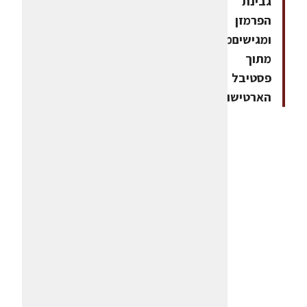
גבינת
הפרמזן
ומגישיםמתכון
מתוך
פסטיבל
הארטישוק