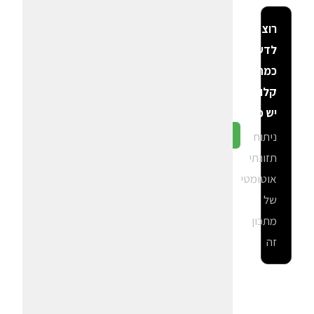
רוצה
לדעת
כמה
קלוריות
יש פה?
ניתוח
גלה ב-CalGal
תזונתי
אוטומטי
של
מתכון
זה