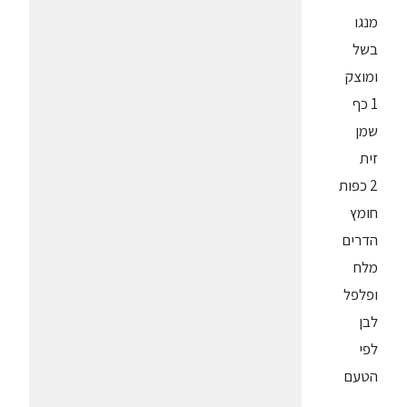
מנגו
בשל
ומוצק
1 כף
שמן
זית
2 כפות
חומץ
הדרים
מלח
ופלפל
לבן
לפי
הטעם