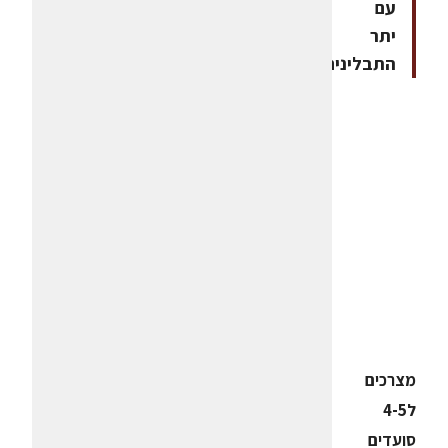
עם
יתר
התבלינים
מצרכים
ל4-5
סועדים