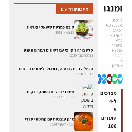
ומנגו
מתכונים חדשים
פורסם
ב-6.9.2005
קובה פטריות שיטאקי ואלמוג
| מאת:
25 במאי 2012
השף גיא
פרץ-
מסעדת
סלט בורגול קייצי עם רימונים תמרים ונענע
גספצ'יו
הולידיי
8 בספטמבר 2010
אין
אשקלון
סביצ'ה הרינג בנענע, בורגול ולימונים כבושים
17 ביולי 2008
שיפודי פרגיות בסומק וירקות
מצרכים
13 באפריל 2013
ל4-
5
סועדים
מרק עגבניות עם קרוטוני סלרי
28 באוקטובר 2024
100