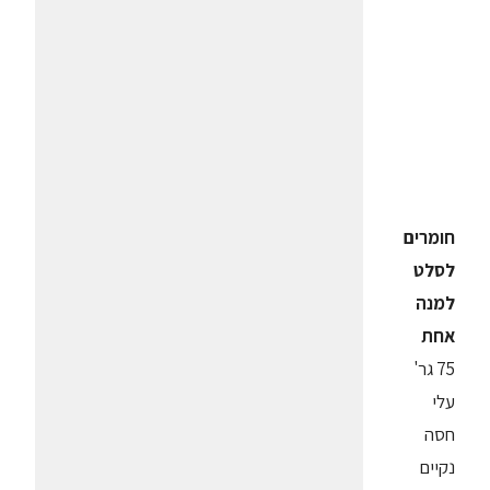
חומרים
לסלט
למנה
אחת
75 גר'
עלי
חסה
נקיים