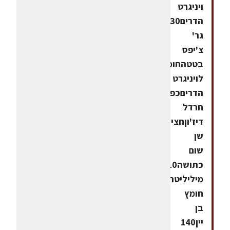
ויניגרט
הדרים30
גר'
צ'יפס
בטטהחומרים
לויניגרט
הדריםכפית
חרדל
דיז'וןחצי
שן
שום
כתושה10
מיליליטר
חומץ
בן
יין140