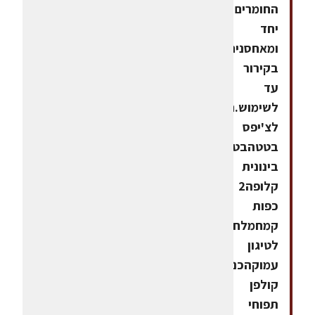
החומרים
יחד
ומאחסנים
בקירור
עד
לשימוש.חומרים
לצ'יפס
בטטהבטטה
בינונית
קלופה2
כפות
קמחמלחשמן
לטיגון
עמוקהכנהבעזרת
קולפן
תפוחי