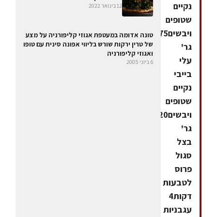
נקיים
12 בינואר 2022
שטופים
ויבשים75
טונה אדומה במעטפת אגוזי קליפורניה על מצע
של טרין ירקות שורש בליווי אפונה סינית עם טופו
גר'
ואגוזי קליפורניה
עלי
6 ביוני 2005
בייבי
נקיים
שטופים
ויבשים20
גר'
בצל
סגול
פרוס
לטבעות
דקות4
עגבניות