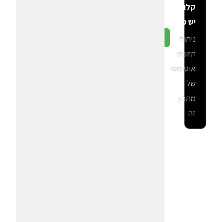
קלוריות
יש פה?
ניתוח
גלה ב-CalGal
תזונתי
אוטומטי
של
מתכון
זה