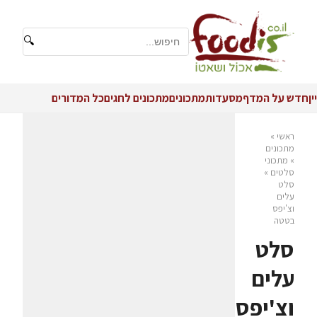
🔍
יין
חדש על המדף
מסעדות
מתכונים
מתכונים לחגים
כל המדורים
ראשי
»
מתכונים
»
מתכוני
סלטים
»
סלט
עלים
וצ'יפס
בטטה
סלט
עלים
וצ'יפס