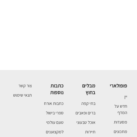
פופולארי
מבלים
כתבות
צור קשר
בחוץ
נוספות
תנאי שימוש
יין
בתי קפה
כתבות אורח
חדש על
המדף
ברים ופאבים
ספרי בישול
מסעדות
אוכל טבעוני
טעם עולמי
מתכונים
תיירות
למקצוענים