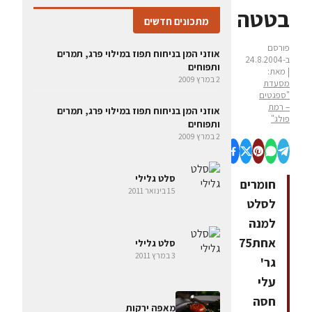
בטטה
מתכונים חדשים
פורסם
אוזני המן בניחוח תפוז במילוי פרג, תמרים
ב-24.8.2004
ותפוחים
| מאת:
2 במרץ 2009
מסעדת
"ספגטים
– רמת
אוזני המן בניחוח תפוז במילוי פרג, תמרים
פולג"
ותפוחים
2 במרץ 2009
סלט גלילי
חומרים
15 בינואר 2011
לסלט
למנה
אחת75
סלט גלילי
3 במרץ 2011
גר'
עלי
חסה
מאפה ירקות