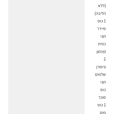
(ללא
הליבה)
1 כוס
סיידר
חצי
כפית
קינמון
2
ציפורן
שלמים
חצי
כוס
סוכר
1 כוס
מים