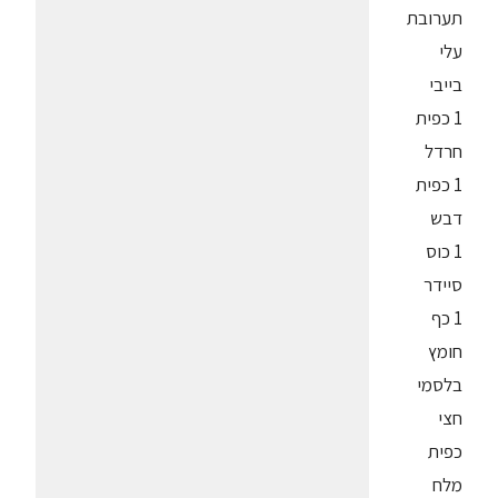
תערובת
עלי
בייבי
1 כפית
חרדל
1 כפית
דבש
1 כוס
סיידר
1 כף
חומץ
בלסמי
חצי
כפית
מלח