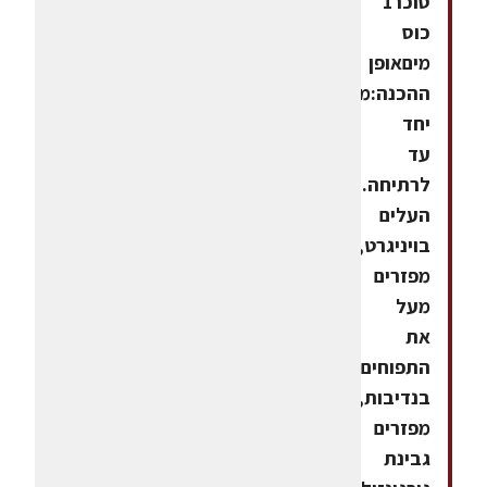
סוכר1
כוס
מיםאופן
ההכנה:מבשלים
יחד
עד
לרתיחה.הגשה:מערבבים
העלים
בויניגרט,
מפזרים
מעל
את
התפוחים
בנדיבות,ועליהם
מפזרים
גבינת