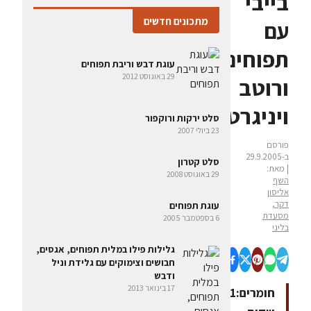
בייבי
מתכונים חדשים
עם
תפוחים,גורגונזולה
עוגת דבש וריבת תפוחים
29 באוגוסט 2012
ורוטב
ויניגרט
סלט ירקות ורוקפור
23 ביולי 2007
פורסם
ב-29.9.2005
סלט קטרון
| מאת:
29 באוגוסט 2008
השף
אליסון
דקר,
עוגת תפוחים
מסעדת
6 בספטמבר 2005
בליני
גלילות פילו במלית תפוחים, אגסים,
חבושים וצימוקים עם גלידת וניל
ודבש
17 בינואר 2013
חומרים:1