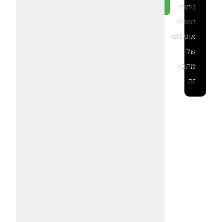
ניתוח
גלה ב-CalGal
תזונתי
אוטומטי
של
מתכון
זה