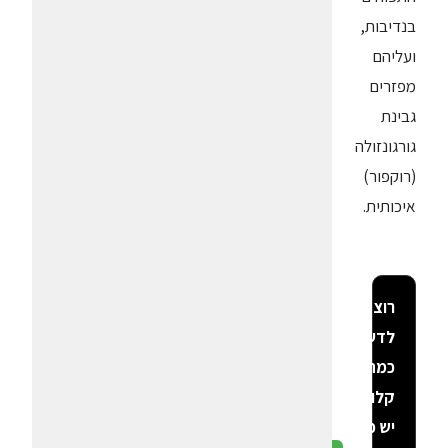
בנדיבות,
ועליהם
מפזרים
גבינת
גורגונזולה
(רוקפור)
איכותית.
רוצה
לדעת
כמה
קלוריות
יש פה?