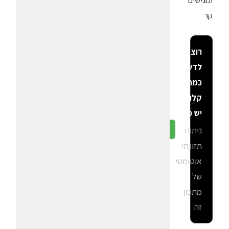
ומגישים
קר
רוצה
לדעת
כמה
קלוריות
יש פה?
ניתוח
גלה ב-CalGal
תזונתי
אוטומטי
של
מתכון
זה