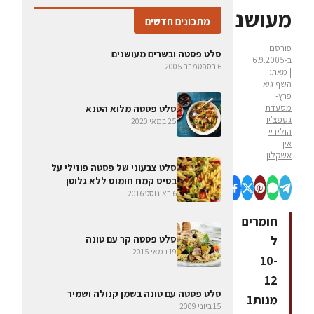
מעושנים
מתכונים חדשים
פורסם
סלט פסטה ובשרים מעושנים
ב-6.9.2005
6 בספטמבר 2005
| מאת:
השף גיא
פרץ-
מסעדת
סלט פסטה מלוא הטנא
גספצ'יו
25 במאי 2020
הולידיי
אין
אשקלון
סלט צבעוני של פסטה פוזילי על
בסיס קמח חומוס ללא גלוטן
6 באוגוסט 2016
חומרים
ל
סלט פסטה קר עם טונה
19 במאי 2015
10-
12
סלט פסטה עם טונה בשמן קנולה ושמיר
מנות1
15 ביוני 2009