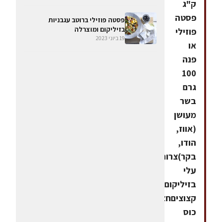
ק"ג
פסטה
פסטה פוזילי ברוטב עגבניות
בזיליקום ומוצרלה
פוזילי
19 ביוני 2023
או
פנה
100
גרם
בשר
מעושן
(אווז,
הודו,
בקר)צרור
עלי
בזיליקום
קצוציםחצי
כוס