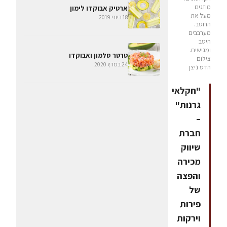
מוזגים
ארטיק אבוקדו לימון
מעל את
18 ביוני 2019
הרוטב.
מערבבים
היטב
ומגישים.
טרטר סלמון ואבוקדו
צילום
24 במרץ 2020
הדס ניצן
"חקלאי
גרנות"
–
חברת
שיווק
מכירה
והפצה
של
פירות
וירקות