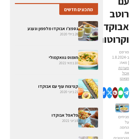
עם
מתכונים חדשים
רוטב
אבוקדו
גספצ'ו אבוקדו מלפפון ונענע
28 ביולי 2020
וקרוטונים
פורסם
ב-1.8.2024
חומוס גוואקמולי
| מאת:
10 במאי 2021
מערכת
אכול
ושאטו
קציצות עוף עם אבוקדו
21 ביוני 2020
פלאפל אבוקדו
מניחים
8 ביוני 2021
על
החסה
את
הקרוטונים.