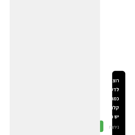
רוצה
לדעת
כמה
קלוריות
יש פה?
ניתוח
גלה ב-CalGal