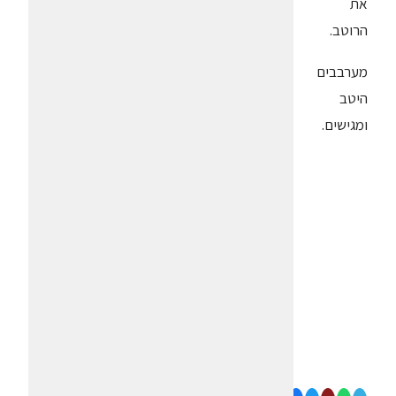
את
הרוטב.
מערבבים
היטב
ומגישים.