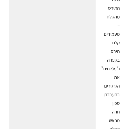
התירס
מהקלח
–
מעמידים
קלח
תירס
בקערה
ו"מגלחים"
את
הגרגירים
בהעברת
סכין
חדה
מראש