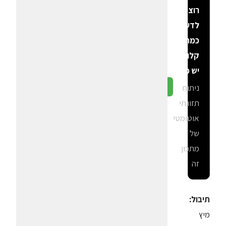
רוצה
לדעת
כמה
קלוריות
יש פה?
ניתוח
גלה ב-CalGal
תזונתי
אוטומטי
של
מתכון
זה
תיבול:
מיץ