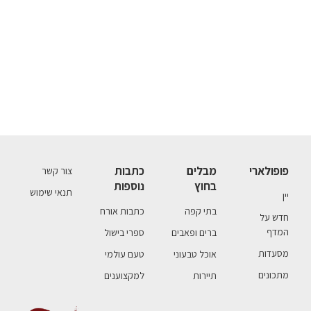
פופולארי
מבלים
כתבות
צור קשר
בחוץ
נוספות
תנאי שימוש
יין
בתי קפה
כתבות אורח
חדש על
המדף
ברים ופאבים
ספרי בישול
מסעדות
אוכל טבעוני
טעם עולמי
מתכונים
תיירות
למקצוענים