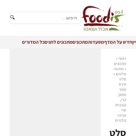
🔍
יין
חדש על המדף
מסעדות
מתכונים
מתכונים לחגים
כל המדורים
ראשי
»
מתכונים
»
מתכוני
סלטים
»
סלט
תירס
סופר
מתוק
טרי,
עגבניות
שרי
וגבינה
בולגרית
סלט