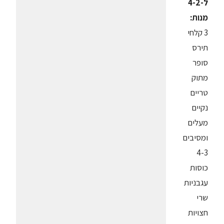
ל-4-2
מנות:
3 קלחי
תירס
סופר
מתוק
טריים
נקיים
מעלים
ומסיבים
4-3
כוסות
עגבניות
שרי
חצויות