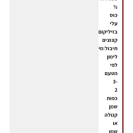
½
כוס
עלי
בזיליקום
קצוצים
תיבול:מיץ
לימון
לפי
הטעם
3-
2
כפות
שמן
קנולה
או
שמן