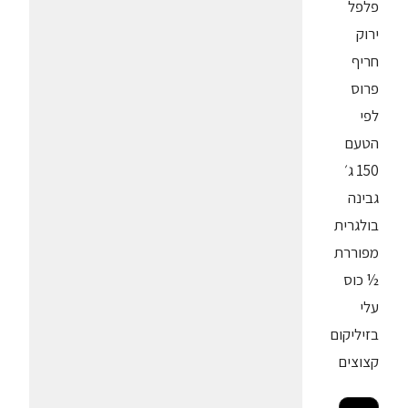
פלפל
ירוק
חריף
פרוס
לפי
הטעם
150 ג׳
גבינה
בולגרית
מפוררת
½ כוס
עלי
בזיליקום
קצוצים