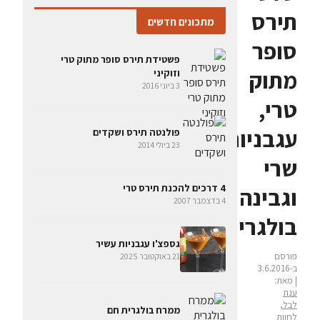
תירס
מתכונים חדשים
סופר
פשטידת תירס סופר מתוק טרי
מתוק
וזוקיני
3 ביוני 2016
טרי,
עגבניות
פולנטה תירס ושקדים
23 ביולי 2014
שרי
4 דרכים להכנת תירס טרי
וגבינה
4 בדצמבר 2007
בולגרית
גספצ'ו עגבניות עשיר
פורסם
21 באוקטובר 2025
ב-3.6.2016
| מאת:
ענת
לבל,
ממרח בולגרית חם
לחוות