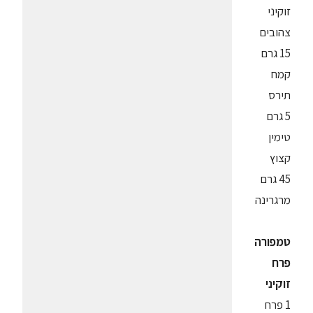
זוקיני
צהובים
15 גרם
קמח
תירס
5 גרם
טימין
קצוץ
45 גרם
מרגרינה
טמפורה
פרח
זוקיני
1 פרח