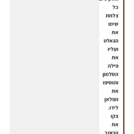
כל
צלחת
שימו
את
הגאלט
ועליו
את
פילה
הסלמון
והוסיפו
את
הפלאן
לידו.
צקו
את
הרוטב