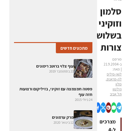
סלמון
וזוקיני
בשלוש
צורות
מתכונים חדשים
פורסם
ב-21.9.2004
עוף צלוי ברוטב רימונים
| מאת:
21 בספטמבר 2019
לואי-פיליפ
לה-פראנס,
מלון
פסטה חמצמצה עם זוקיני, בזיליקום ורצועות
הילטון
תל אביב
חזה עוף
24 ביולי 2015
מרק ערמונים
מצרכים
12 בינואר 2020
ל-4