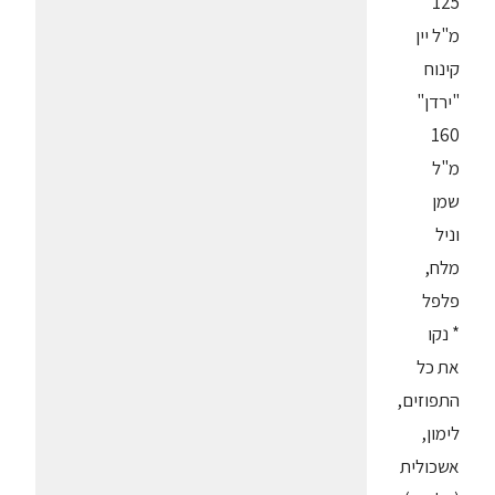
125
מ"ל יין
קינוח
"ירדן"
160
מ"ל
שמן
וניל
מלח,
פלפל
* נקו
את כל
התפוזים,
לימון,
אשכולית