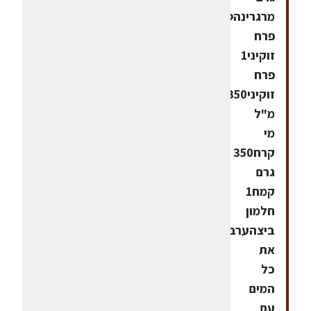
מרגרינהטמפורה
פרח
זוקיני1
פרח
זוקיני350
מ"ל
מי
קרח350
גרם
קמח1
חלמון
ביצהערבבו
את
כל
המים
עם