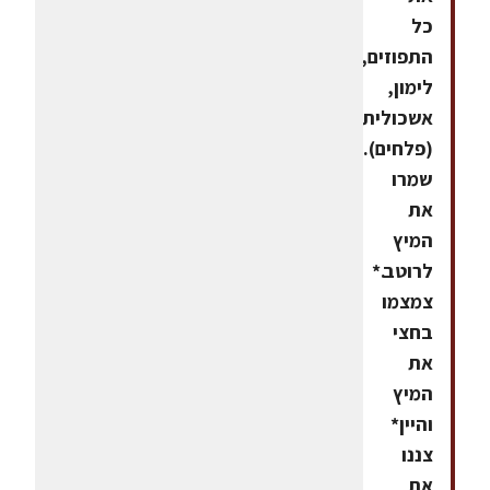
כל
התפוזים,
לימון,
אשכולית
(פלחים).
שמרו
את
המיץ
לרוטב.*
צמצמו
בחצי
את
המיץ
והיין*
צננו
את