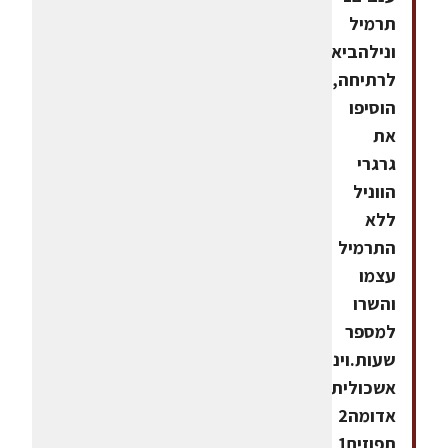
תרמיל
ונילהביאו
לרתיחה,
הוסיפו
את
גרגרי
הווניל
ללא
התרמיל
עצמו
והשרו
למספר
שעות.ויניגרט1
אשכולית
אדומה2
תפוזים1