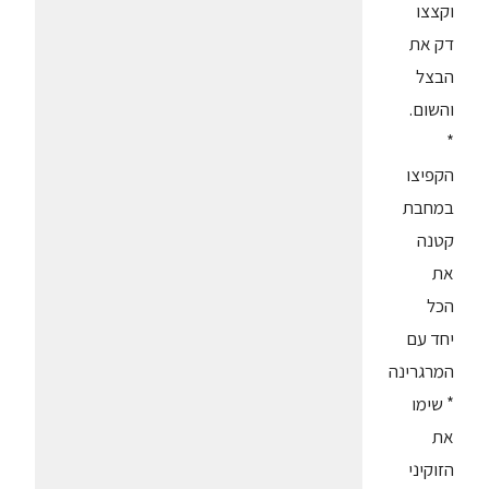
וקצצו
דק את
הבצל
והשום.
*
הקפיצו
במחבת
קטנה
את
הכל
יחד עם
המרגרינה
* שימו
את
הזוקיני