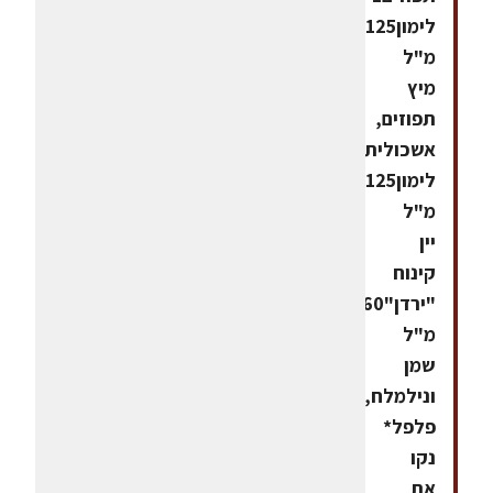
לימון125
מ"ל
מיץ
תפוזים,
אשכולית,
לימון125
מ"ל
יין
קינוח
"ירדן"160
מ"ל
שמן
ונילמלח,
פלפל*
נקו
את