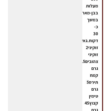
מעלות
בבן-מארי
במשך
כ-
30
דקות.גאלט
זוקיני2
זוקיני
צהובים15
גרם
קמח
תירס5
גרם
טימין
קצוץ45
גרם