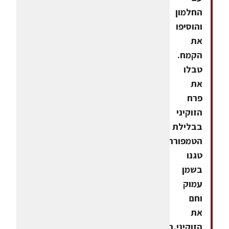
החלמון
והוסיפו
את
הקמח.
טבלו
את
פרח
הזוקיני
בבלילת
הטמפורה.
טגנו
בשמן
עמוק
וחם
את
הזוקיני.במרכז