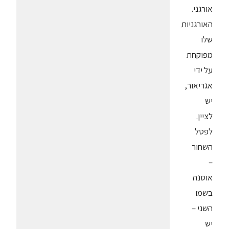
אורגני.
האורגניות
שלו
מפוקחת
על ידי
אגריאור,
יש
לציין.
לפטל
השחור
–
אוסנה
בשמו
השני –
יש