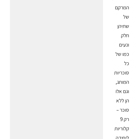
המרקם
של
שתיהן
חלק
ונעים
כמו של
כל
סוכריות
המותג,
וגם אלו
הן ללא
סוכר –
רק 9
קלוריות
ליחידה.