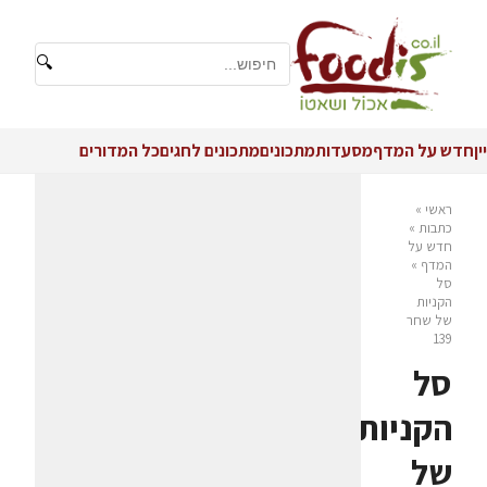
🔍
יין
חדש על המדף
מסעדות
מתכונים
מתכונים לחגים
כל המדורים
ראשי
»
כתבות
»
חדש על
המדף
»
סל
הקניות
של שחר
139
סל
הקניות
של