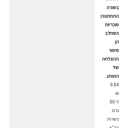
בשורה
התחתונה:
סוכריות
הסחלב
הן
סיפור
ההצלחה
של
המותג.
8.84
₪
ל-80
גרם.
כשרות
בד"צ