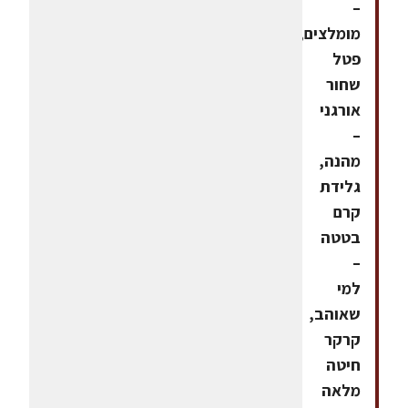
–
מומלצים,
פטל
שחור
אורגני
–
מהנה,
גלידת
קרם
בטטה
–
למי
שאוהב,
קרקר
חיטה
מלאה