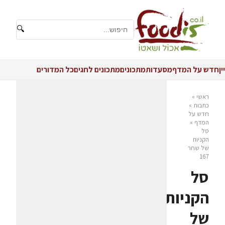
🔍
יין
חדש על המדף
מסעדות
מתכונים
מתכונים לחגים
כל המדורים
ראשי
»
כתבות
»
חדש על
המדף
»
סל
הקניות
של שחר
167
סל
הקניות
של