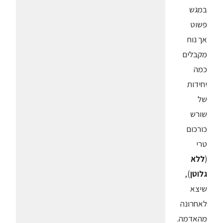
במגש
פשוט
אך נוח
מקבלים
כמה
יחידות
של
שורש
כורכום
טרי
(
ללא
גלוטן
),
שיצא
לאחרונה
מהאדמה.