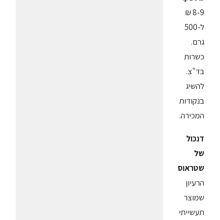
8-9 ₪
ל-500
גרם.
כשרות
בד"צ.
להשיג
בנקודות
המכירה.
דנכול
של
שטראוס
הרעיון
שמוצר
תעשייתי