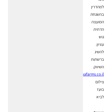
למהדרין
בהשגחת
המועצה
הדתית
גוש
עציון.
להשיג
ברשתות
השיווק.
https://tekoafarms.co.il/
צילום
בועז
לביא