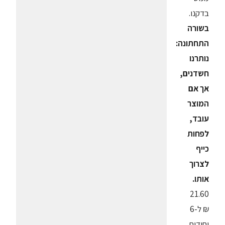
בדקנו.
בשורה
התחתונה:
נותרנו
חשדנים,
אך אם
המוצר
עובד,
לפחות
כייף
לצרוך
אותו.
21.60
₪ ל-6
יחידות,