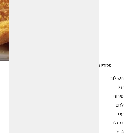
סטודיו אסם
השילוב
של
פירורי
לחם
עם
ביסלי
גריל