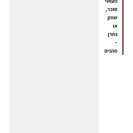
מעוטי
סוכר,
שומן
או
נתרן
–
מהנים