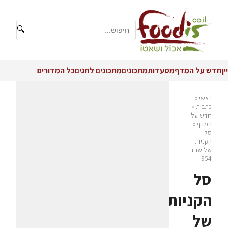
🔍
יין
חדש על המדף
מסעדות
מתכונים
מתכונים לחגים
כל המדורים
ראשי
»
כתבות
»
חדש על
המדף
»
סל
הקניות
של שחר
954
סל
הקניות
של