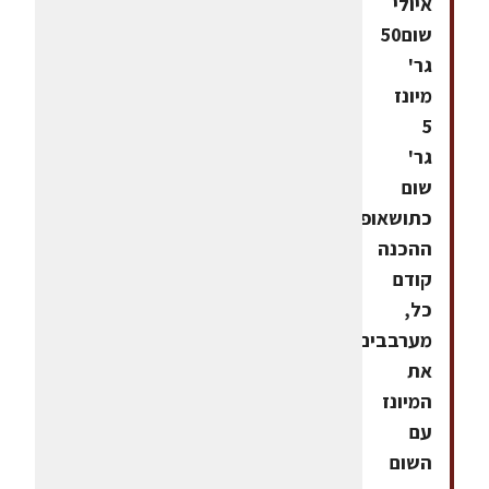
איולי
שום50
גר'
מיונז
5
גר'
שום
כתושאופן
ההכנה
קודם
כל,
מערבבים
את
המיונז
עם
השום