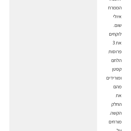
הממרח
איולי
שום.
לוקחים
את 3
פרוסות
הלחם
קסטן
ומורידים
מהם
את
החלק
הקשה.
מורחים
על