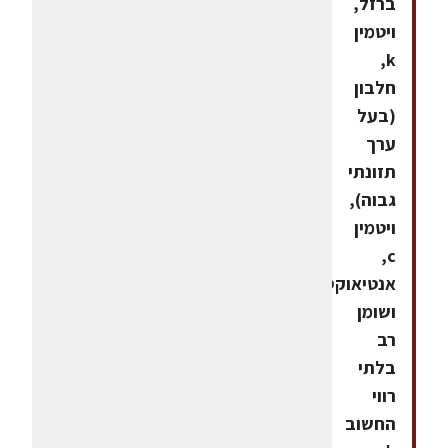
ברזל,
ויטמין
k,
חלבון
(בעל
ערך
תזונתי
גבוה),
ויטמין
c,
אנטיאוקסדנט
ושומן
רב
בלתי
רווי
החשוב