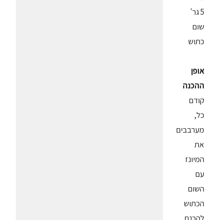
5 גר'
שום
כתוש
אופן
ההכנה
קודם
כל,
מערבבים
את
המיונז
עם
השום
הכתוש
להכנת