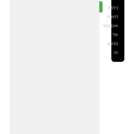
ניתוח
גלה ב-CalGal
תזונתי
אוטומטי
של
מתכון
זה