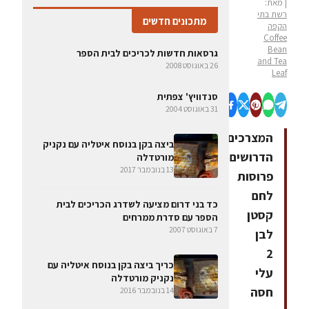
| מאת:
רשת בתי
מתכונים חדשים
הקפה
Coffee
Bean
גרסאות חדשות לכריכים לבית הספר
and Tea
26 באוגוסט 2008
Leaf
סנדוויץ' צפתית
31 באוגוסט 2004
המצרכים
ביצה בקן בנוסח איטליה עם נקניק
הדרושים3
מורטדלה
13 בנובמבר 2017
פרוסות
לחם
כד בני דרום מציעה לשדרג הכריכים לבית
קסטן
הספר עם סדרת ממרחים
7 באוגוסט 2007
לבן
2
כריך ביצה בקן בנוסח איטליה עם
עלי
נקניק מורטדלה
חסה
14 בנובמבר 2016