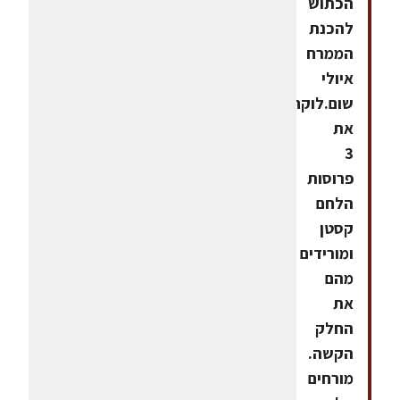
הכתוש
להכנת
הממרח
איולי
שום.לוקחים
את
3
פרוסות
הלחם
קסטן
ומורידים
מהם
את
החלק
הקשה.
מורחים