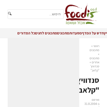
🔍
יין
חדש על המדף
מסעדות
מתכונים
מתכונים לחגים
כל המדורים
ראשי
»
מתכונים
»
מתכונים
אחרים
»
סנדוויץ'
"קלאב"
סנדוויץ'
"קלאב"
פורסם
ב-31.8.2004