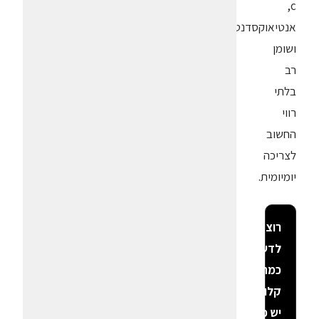
c,
אנטיאוקסדנט
ושומן
רב
בלתי
רווי
החשוב
לצריכה
יומיומית.
רוצה
לדעת
כמה
קלוריות
יש פה?