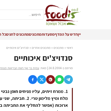
יין
חדש על המדף
מסעדות
מתכונים
מתכונים לחגים
כל ה
ראשי
»
מתכונים
»
מתכונים אחרים
»
סנדויצ'ים איכותיים
סנדויצ'ים איכותיים
פורסם ב-24.8.2004 | מאת:
עמית בר שף חוות הבריאות מצפה
1. ממרח זיתים, עליו מניחים חופן נב
מלח ומיץ מלימון טרי