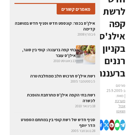
לרשת
מאמרים קשורים
קפה
אילן'ס בכפר: קונספט חדש וסניף חדש במושבה
קדימה
אילנ'ס
6 במרץ 2008
בקניון
בתי קפה ברעננה: קופי בין סוגר,
אילן'ס עובר
רננים
13 באוגוסט 2010
ברעננה
רשת אילן'ס תרכוש חלב ממחלבת טרה
5 בספטמבר 2005
פורסם
ב-25.9.2005
רשת בתי הקפה אילן'ס מתרחבת והופכת
| מאת:
לכשרה
מערכת
אכול
18 בינואר 2010
ושאטו
סניף חדש של רשת קופי בין במתחם הספורט
הדר יוסף
28 בנובמבר 2005