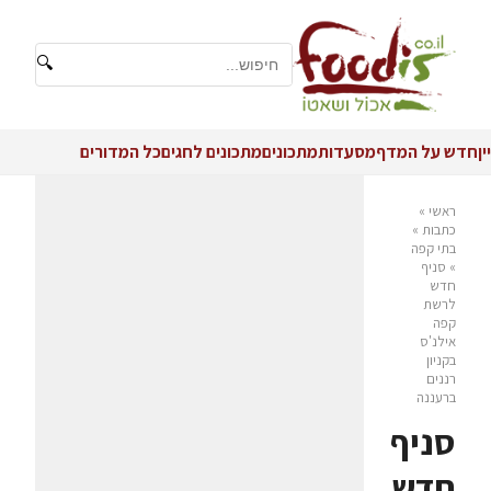
🔍
יין
חדש על המדף
מסעדות
מתכונים
מתכונים לחגים
כל המדורים
ראשי
»
כתבות
»
בתי קפה
»
סניף
חדש
לרשת
קפה
אילנ'ס
בקניון
רננים
ברעננה
סניף
חדש