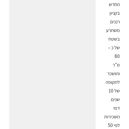
החדש
בקניון
רננים
משתרע
בשטח
של כ –
80
מ"ר
והושכר
לתקופה
של 10
שנים.
דמי
השכירות
לפי 50