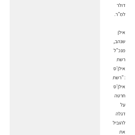
דולר
למ"ר.
אילן
שנהב,
מנכ"ל
רשת
אילן'ס
: "רשת
אילן'ס
חרטה
על
דגלה
להוביל
את