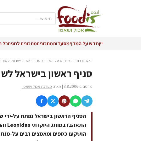
יין
חדש על המדף
מסעדות
מתכונים
מתכונים לחגים
כל ה
ראשי
»
כתבות
»
חדש על המדף
»
סניף ראשון בישראל לשוקולד הבלג
סניף ראשון בישראל לשוקולד ה
פורסם ב-3.8.2006 | מאת:
מערכת אכול ושאטו
הסניף הראשון בישראל נפתח על-ידי של
התאהב
הושקעו כספים ומאמצים רבים על-מנת ל