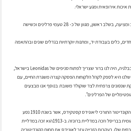
 איכות אירופאית ומגע ישראלי.
החנות ממוקמת במרכז רמת השרון, ברח' סוקולוב ומציעה, בשלב ראשון, מגוון של כ- 28 טעמי פרלינים וכשישה
חדים, כלים בעבודת יד, ומתנות יוקרתיות בגדלים שונים ובהתאמה
לדברי הזוג צינגלר: "אחרי שהייה בת שלוש שנים בבלגיה, היה לנו ברור שצריך לפתוח סניפים של Leonidas בישראל,
 שלנו היא לספק לקהל הלקוחות הפסקה קצרה משגרת החיים, עם
קת שנסונים צרפתית לצד שוקולד משובח. בנוסף אנו מבצעים
פטימליים של הפרלינים".
חברת השוקולדים Leonidas נקראת של שמו של הקונדיטור התורכי ליאונידס קסטקידס, אשר בשנת 1910 נסע
לבלגיה על מנת להציג את מוצריו בתערוכה בינלאומית בבריסל וזכה במדליית ברונזה. ב-1913הוא זכה במדליית
חים שלו. בעקבות הזכייה עזב לאונידס את תחום הקונדיטוריה