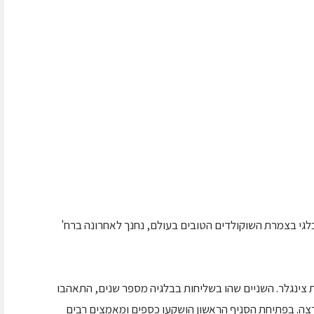
של Leonidas – השוקולד הבלגי בצמרת השוקולדים הטובים בעולם, נחנך לאחרונה ברח'
 צינגלר. השניים שהו בשליחות בבלגיה מספר שנים, התאהבו
ליטו לייבא אותו ארצה. בפתיחת הסניף הראשון הושקעו כספים ומאמצים רבים