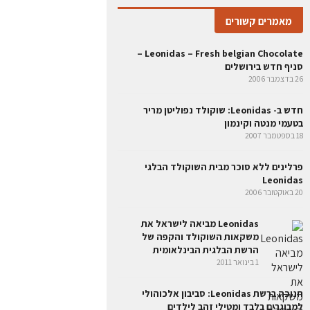
מאמרים קשורים
Leonidas – Fresh belgian Chocolate –
סניף חדש בירושלים
26 בדצמבר 2006
חדש ב- Leonidas: שוקולד נפוליטן מריר
בטעמי מנטה וקינמון
18 בספטמבר 2007
פרלינים ללא סוכר מבית השוקולד הבלגי
Leonidas
20 באוקטובר 2006
Leonidas מביאה לישראל את
משקאות השוקולד והקפה של
הרשת הבלגית הבינלאומית
1 בינואר 2011
חנוכה ברשת Leonidas: סביבון אלכוהולי
למבוגרים בלבד ומטילי זהב לילדים