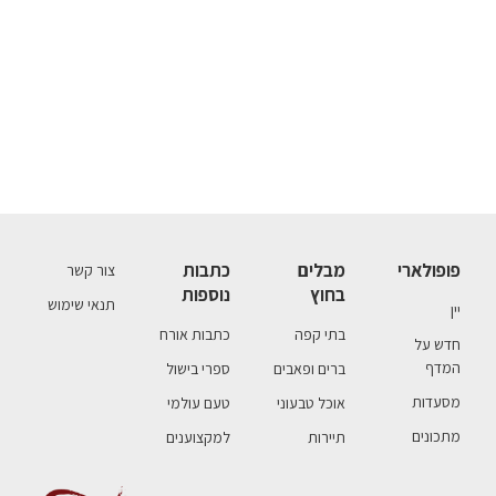
פופולארי
מבלים
כתבות
צור קשר
בחוץ
נוספות
תנאי שימוש
יין
בתי קפה
כתבות אורח
חדש על
המדף
ברים ופאבים
ספרי בישול
מסעדות
אוכל טבעוני
טעם עולמי
מתכונים
תיירות
למקצוענים