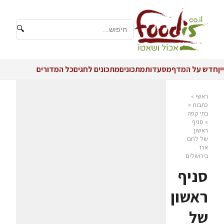
🔍
יין
חדש על המדף
מסעדות
מתכונים
מתכונים לחגים
כל המדורים
ראשי
»
כתבות
»
בתי קפה
»
סניף
ראשון
של לחם
ארז
בירושלים
סניף
ראשון
של