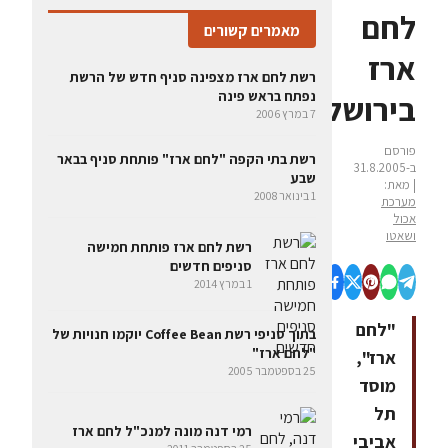
לחם
מאמרים קשורים
ארז
רשת לחם ארז מצפינה סניף חדש של הרשת
נפתח בראש פינה
בירושלים
7 במרץ 2006
פורסם
רשת בתי הקפה "לחם ארז" פותחת סניף בבאר
ב-31.8.2005
שבע
| מאת:
1 בינואר 2008
מערכת
אכול
ושאטו
רשת לחם ארז פותחת חמישה
סניפים חדשים
1 במרץ 2014
"לחם
בתוך סניפי רשת Coffee Bean יוקמו חנויות של
"לחם ארז"
ארז",
25 בספטמבר 2005
מוסד
תל
רמי דנה מונה למנכ"ל לחם ארז
אביבי