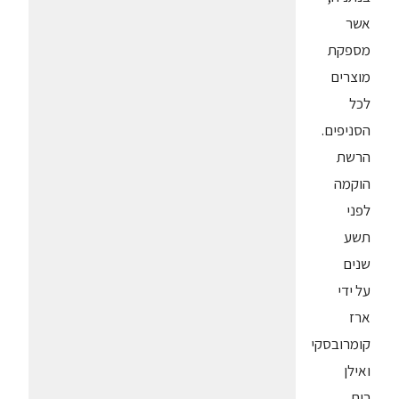
אשר
מספקת
מוצרים
לכל
הסניפים.
הרשת
הוקמה
לפני
תשע
שנים
על ידי
ארז
קומרובסקי
ואילן
רום,