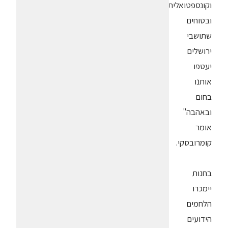
וקונספטואלית,
ובטוחים
שתושבי
ירושלים
יעטפו
אותנו
בחום
ובאהבה"
אומר
קומרובסקי.
בחנות
יימכרו
הלחמים
הידועים