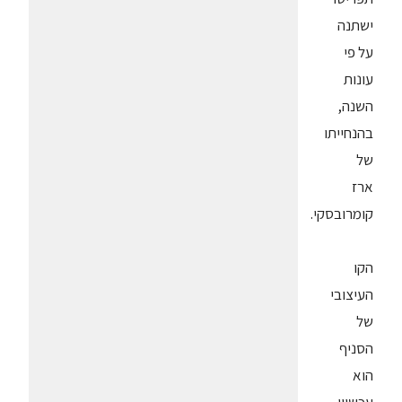
ישתנה
על פי
עונות
השנה,
בהנחייתו
של
ארז
קומרובסקי.
הקו
העיצובי
של
הסניף
הוא