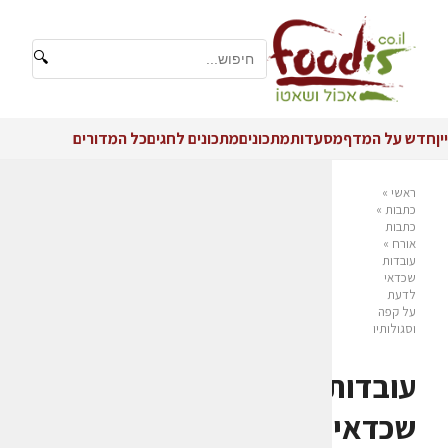
🔍
יין
חדש על המדף
מסעדות
מתכונים
מתכונים לחגים
כל המדורים
ראשי
»
כתבות
»
כתבות
אורח
»
עובדות
שכדאי
לדעת
על קפה
וסגולותיו
עובדות
שכדאי