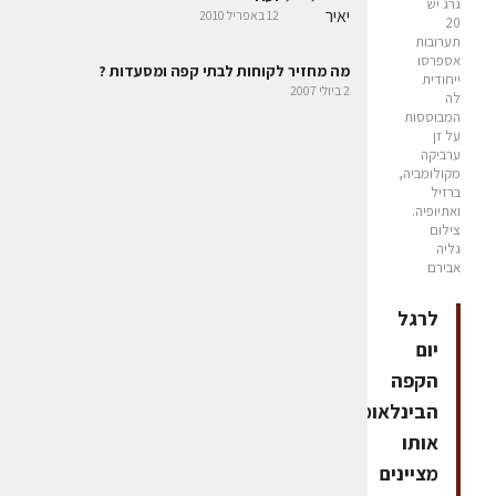
גרג יש
12 באפריל 2010
20
תערובות
אספרסו
מה מחזיר לקוחות לבתי קפה ומסעדות ?
ייחודית
2 ביולי 2007
לה
המבוססות
על זן
ערביקה
מקולומביה,
ברזיל
ואתיופיה.
צילום
גליה
אבירם
לרגל
יום
הקפה
הבינלאומי
אותו
מציינים