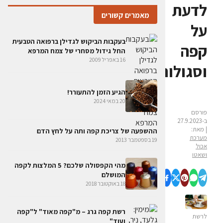
לדעת
מאמרים קשורים
על
בעקבות הביקוש לגדילן ברפואה הטבעית
קפה
החל גידול מסחרי של צמח המרפא
16 באפריל 2009
וסגולותיו
הגיע הזמן להתעורר!
20 במאי 2024
פורסם
ב-27.9.2023
| מאת:
ההשפעה של צריכת קפה ותה על לחץ הדם
מערכת
19 בספטמבר 2013
אכול
ושאטו
מהי הקפסולה שלכם? 5 המלצות לקפה
המושלם
18 באוקטובר 2018
רשת קפה גרג – מ"קפה מאוד" ל"קפה
לרשת
ועוד"