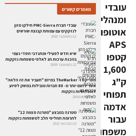
עובדי
מאמרים קשורים
ומנהלי
עובדי חברת PMC-Sierra חילקו מזון
אוטופונט
לנזקקים עם עמותת קבוצת שורשים
12 בספטמבר 2010
APS
קטפו
שיא חדש לפעילי ומתנדבי חסדי נעמי
בהכנת ערכות חג לאלפי משפחות נזקקות
22 בספטמבר 2009
1,600
ק"ג
מטריקס ו- TheMarker במיזם "תעביר את זה הלאה"
אשר ירתום יותר מ- 80 חברות מובילות במשק לסיוע
תפוחי
לאוכלוסיות נזקקות
22 באוגוסט 2006
אדמה
מטרנה במבצע "מטרנה מצווה 12"
עבור
לתרומת תחליפי חלב למשפחות נזקקות
13 בפברואר 2011
משפחות