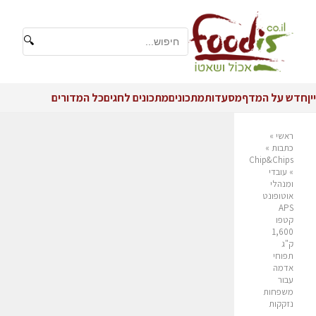
🔍
יין
חדש על המדף
מסעדות
מתכונים
מתכונים לחגים
כל המדורים
ראשי
»
כתבות
»
Chip&Chips
»
עובדי
ומנהלי
אוטופונט
APS
קטפו
1,600
ק"ג
תפוחי
אדמה
עבור
משפחות
נזקקות