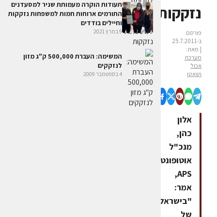
תעודות הוקרה מעמותת שניר למסעדנים
נזקקות
התורמים ארוחות חמות למשפחות נזקקות
וחיילים בודדים
9 במרץ 2021
פורסם
ב-25.7.2011
| מאת:
המשימה: העברת 500,000 ק"ג מזון
מערכת
לנזקקים
אכול
ושאטו
4 בספטמבר 2009
אלון
כהן,
מנכ"ל
אוטופונט
APS,
אמר:
"בישראל
של