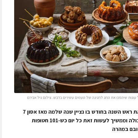
 עוגות שיהפכו את החג לחגיגה של טעמים עשירים בדבש. צילום גיל אבירם
השנה במיוחד חייבים לנסות להמתיק את ראש השנה בחודש בו נציין שנה שלמה מאז אסון 7
באוקטובר שטלטל וזעזע את המדינה כולה וממשיך לעשות זאת כל יום כש-101 חטופות
שובם במהרה