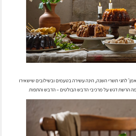
ן' לחגי תשרי השנה, הינה עשירה בטעמים ובשילובים שישאירו
שמה הרשת דגש על מרכיבי הדבש הבולטים – הדבש והתפוח.