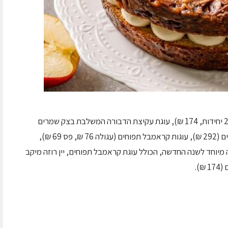
בין המוצרים: מאפינס דבש ושקדים מקורמלים (20 יחידות, 174 ₪), עוגת עקיצת הדבורה המשלבת בצק שמרים
ספוג בסירופ דבש, קרם וניל וציפוי שקדים מסוכרים (292 ₪), עוגות קראמבל תפוחים (עגולה 76 ₪, פס 69 ₪),
: מארז מתנה מיוחד לשנה החדשה, הכולל עוגת קראמבל תפוחים, יין רוזה מיקב
).