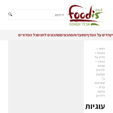
🔍
יין
חדש על המדף
מסעדות
מתכונים
מתכונים לחגים
כל המדורים
ראשי
»
כתבות
»
חדש על
המדף
»
עוגיות
ילדודס
מופצות
ע"י
שטראוס
עלית –
והרווח
לילדים
עוגיות