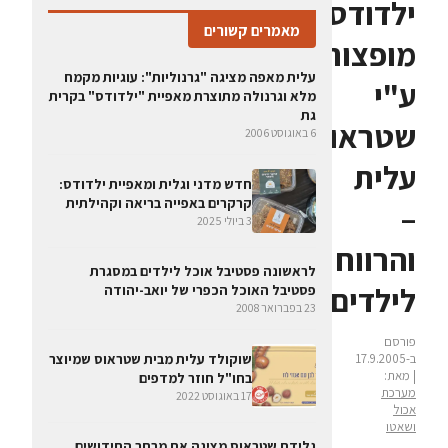
ילדודס
מאמרים קשורים
מופצות
עלית מאפה מציגה "גרנוליות": עוגיות מקמח
ע"י
מלא וגרנולה מתוצרת מאפיית "ילדודס" בקרית
גת
שטראוס
6 באוגוסט 2006
עלית
חדש מדני וגלית ומאפיית ילדודס:
קרקרים באפייה בריאה וקהילתית
–
3 ביולי 2025
והרווח
לראשונה פסטיבל אוכל לילדים במסגרת
לילדים
פסטיבל האוכל הכפרי של יואב-יהודה
23 בפברואר 2008
פורסם
שוקולד עלית מבית שטראוס שמיוצר
ב-17.9.2005
| מאת:
בחו"ל חוזר למדפים
מערכת
17 באוגוסט 2022
אכול
ושאטו
גלידת שטראוס מציגה את מבחר החידושים