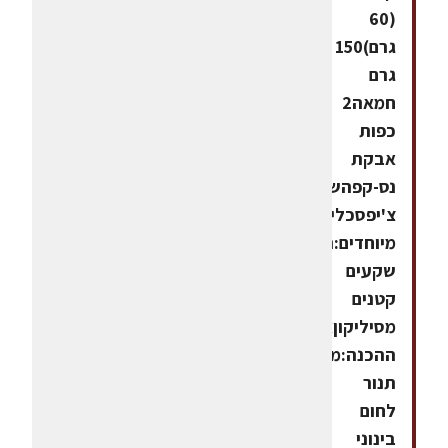
(60
גרם)150
גרם
חמאה2
כפות
אבקת
נס-קפהשוקולד
צ'יפסכלים
מיוחדים:תבנית
שקעים
קטנים
מסיליקוןאופן
ההכנה:מחממים
תנור
לחום
בינוני