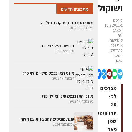
ושוקולד
מתכונים חדשים
פורסם
מאפינס אגוזים, שוקולד וחלבה
ב-18.8.2011
25 בנובמבר 2012
| מאת:
שף
קונדיטור
אורי גלר,
קרפים במילוי פירות
לתרסיסי
30 במאי 2011
השמן
פאם
אוזני המן בבצק פילו ומילוי פרג
4 בפברואר 2013
מצרכים
לכ-
אוזני המן בבצק פילו ומילוי פרג
20 בפברואר 2012
20
יחידות:תרסיס
עוגת פוביטיצה טבעונית עם חלוה
שמן
8 בנובמבר 2024
פאם