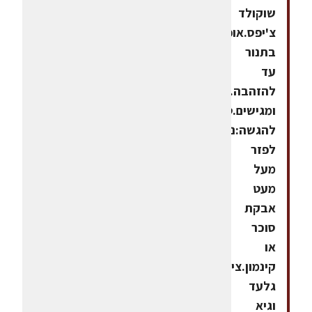
שוקולד
צ'יפס.אופים
בתנור
עד
להזהבה.מצננים
ומגישים.טיפ
להגשה:ניתן
לפזר
מעל
מעט
אבקת
סוכר
או
קינמון.צילום:
גלעד
וגיא