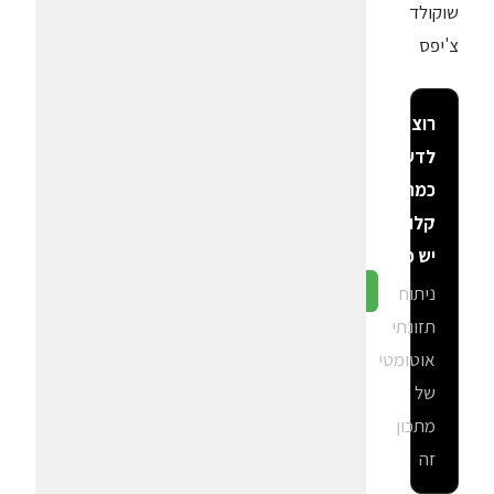
שוקולד
צ'יפס
רוצה
לדעת
כמה
קלוריות
יש פה?
ניתוח
גלה ב-CalGal
תזונתי
אוטומטי
של
מתכון
זה